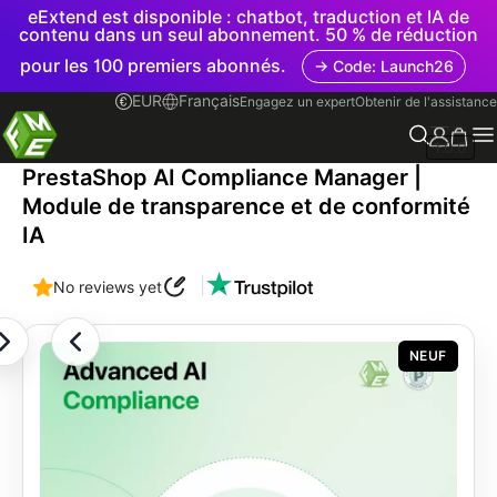
eExtend est disponible : chatbot, traduction et IA de
contenu dans un seul abonnement. 50 % de réduction
pour les 100 premiers abonnés.
→ Code: Launch26
EUR
Français
Engagez un expert
Obtenir de l'assistance
1.0.0
PrestaShop AI Compliance Manager |
Module de transparence et de conformité
IA
|
No reviews yet
NEUF