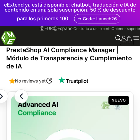
eExtend ya está disponible: chatbot, traducción e IA de
contenido en una sola suscripción. 50 % de descuento
para los primeros 100.
→ Code: Launch26
EUR
Español
Contrata a un experto
Obtener soporte
1.0.0
PrestaShop AI Compliance Manager |
Módulo de Transparencia y Cumplimiento
de IA
|
No reviews yet
NUEVO