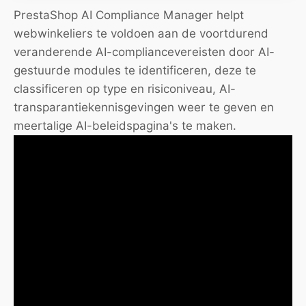
PrestaShop AI Compliance Manager helpt
webwinkeliers te voldoen aan de voortdurend
veranderende AI-compliancevereisten door AI-
gestuurde modules te identificeren, deze te
classificeren op type en risiconiveau, AI-
transparantiekennisgevingen weer te geven en
meertalige AI-beleidspagina's te maken.