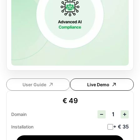
User Guide
Live Demo
€ 49
Domain
+ € 35
Installation