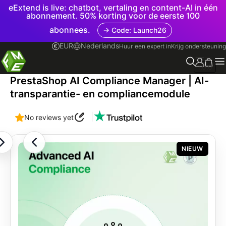
eExtend is live: chatbot, vertaling en content-AI in één
abonnement. 50% korting voor de eerste 100
abonnees.
→ Code: Launch26
EUR
Nederlands
Huur een expert in
Krijg ondersteuning
1.0.0
PrestaShop AI Compliance Manager | AI-
transparantie- en compliancemodule
|
No reviews yet
NIEUW