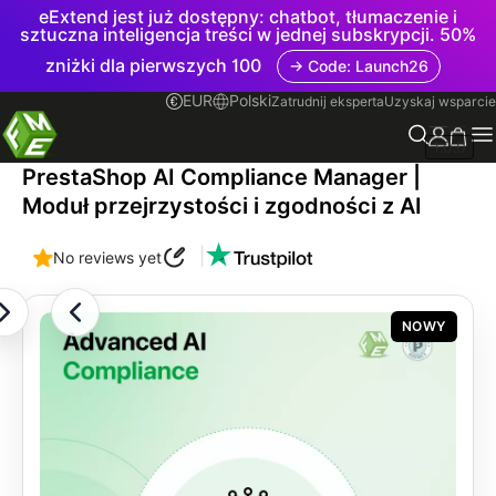
eExtend jest już dostępny: chatbot, tłumaczenie i
sztuczna inteligencja treści w jednej subskrypcji. 50%
zniżki dla pierwszych 100
→ Code: Launch26
EUR
Polski
Zatrudnij eksperta
Uzyskaj wsparcie
1.0.0
PrestaShop AI Compliance Manager |
Moduł przejrzystości i zgodności z AI
|
No reviews yet
NOWY