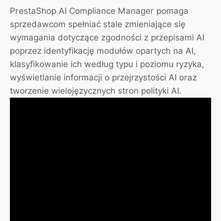
PrestaShop AI Compliance Manager pomaga
sprzedawcom spełniać stale zmieniające się
wymagania dotyczące zgodności z przepisami AI
poprzez identyfikację modułów opartych na AI,
klasyfikowanie ich według typu i poziomu ryzyka,
wyświetlanie informacji o przejrzystości AI oraz
tworzenie wielojęzycznych stron polityki AI.