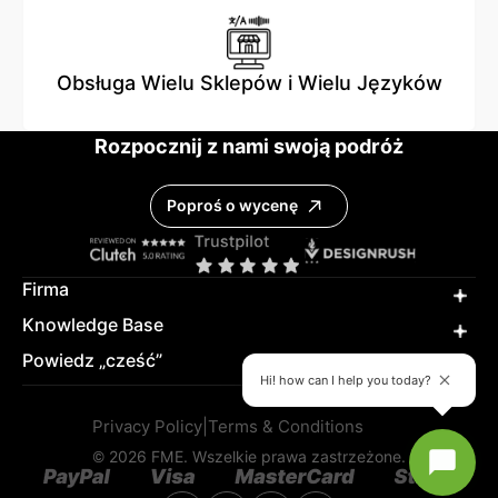
Obsługa Wielu Sklepów i Wielu Języków
Rozpocznij z nami swoją podróż
Poproś o wycenę
Firma
Knowledge Base
Powiedz „cześć”
Hi! how can I help you today?
Privacy Policy
|
Terms & Conditions
© 2026 FME. Wszelkie prawa zastrzeżone.