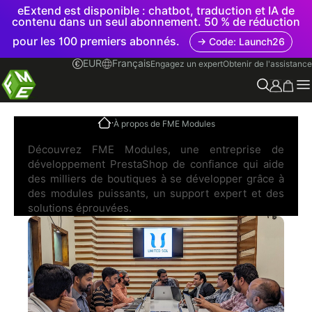
eExtend est disponible : chatbot, traduction et IA de
contenu dans un seul abonnement. 50 % de réduction
pour les 100 premiers abonnés.
→ Code: Launch26
EUR
Français
Engagez un expert
Obtenir de l'assistance
.
À propos de FME Modules
À propos de FME Modules
Découvrez FME Modules, une entreprise de
développement PrestaShop de confiance qui aide
des milliers de boutiques à se développer grâce à
des modules puissants, un support expert et des
solutions éprouvées.