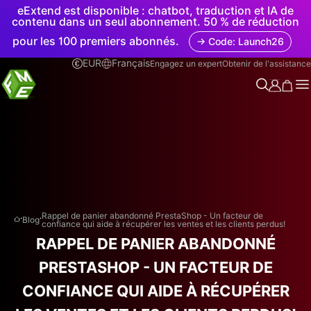
eExtend est disponible : chatbot, traduction et IA de
contenu dans un seul abonnement. 50 % de réduction
pour les 100 premiers abonnés.
→ Code: Launch26
EUR
Français
Engagez un expert
Obtenir de l'assistance
.
.
Rappel de panier abandonné PrestaShop - Un facteur de
Blog
confiance qui aide à récupérer les ventes et les clients perdus!
RAPPEL DE PANIER ABANDONNÉ
PRESTASHOP - UN FACTEUR DE
CONFIANCE QUI AIDE À RÉCUPÉRER