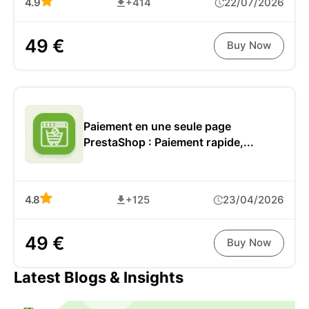
4.9
+414
22/07/2026
49 €
Buy Now
Paiement en une seule page
PrestaShop : Paiement rapide,...
4.8
+125
23/04/2026
49 €
Buy Now
Latest Blogs & Insights