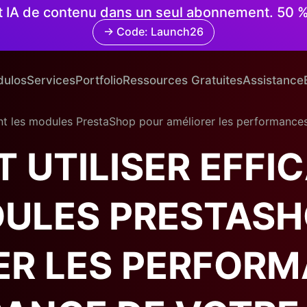
 et IA de contenu dans un seul abonnement. 50 
→ Code: Launch26
ulos
Services
Portfolio
Ressources Gratuites
Assistance
t les modules PrestaShop pour améliorer les performances 
 UTILISER EFFI
DULES PRESTASH
ER LES PERFORM