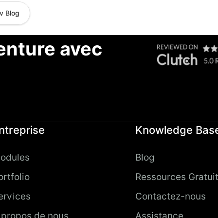
v Blog
nture avec
ntreprise
Knowledge Bas
odules
Blog
ortfolio
Ressources Gratui
ervices
Contactez-nous
 propos de nous
Assistance