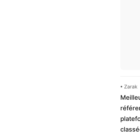
• Zarak
Meille
référe
platef
classé