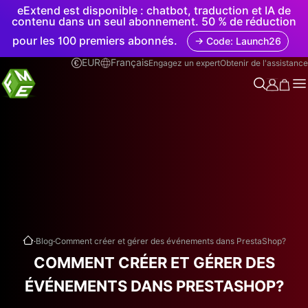
eExtend est disponible : chatbot, traduction et IA de
contenu dans un seul abonnement. 50 % de réduction
pour les 100 premiers abonnés.
→ Code: Launch26
EUR
Français
Engagez un expert
Obtenir de l'assistance
.
.
Blog
Comment créer et gérer des événements dans PrestaShop?
COMMENT CRÉER ET GÉRER DES
ÉVÉNEMENTS DANS PRESTASHOP?