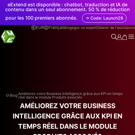
eExtend est disponible : chatbot, traduction et IA de
contenu dans un seul abonnement. 50 % de réduction
pour les 100 premiers abonnés.
→ Code: Launch26
EUR
Français
Engagez un expert
Obtenir de l'assistance
.
.
Améliorez votre Business Intelligence grâce aux KPI en temps
Blog
réel dans le module Produits associés
AMÉLIOREZ VOTRE BUSINESS
INTELLIGENCE GRÂCE AUX KPI EN
TEMPS RÉEL DANS LE MODULE