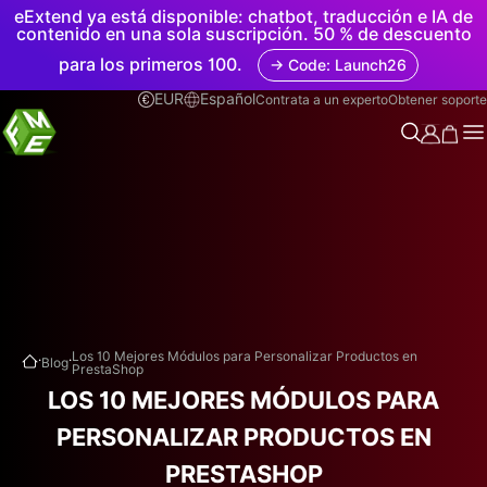
eExtend ya está disponible: chatbot, traducción e IA de
contenido en una sola suscripción. 50 % de descuento
para los primeros 100.
→ Code: Launch26
EUR
Español
Contrata a un experto
Obtener soporte
.
.
Los 10 Mejores Módulos para Personalizar Productos en
Blog
PrestaShop
LOS 10 MEJORES MÓDULOS PARA
PERSONALIZAR PRODUCTOS EN
PRESTASHOP