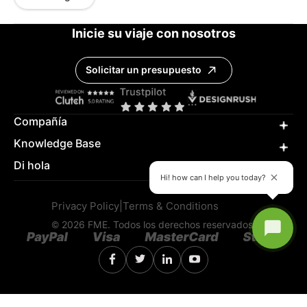
Inicie su viaje con nosotros
Solicitar un presupuesto
Compañía
Knowledge Base
Di hola
Hi! how can I help you today?
Privacy Policy
|
Terms & Conditions
© 2026 FME. Todos los derechos reservados.