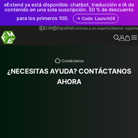
eExtend ya está disponible: chatbot, traducción e IA de
contenido en una sola suscripción. 50 % de descuento
para los primeros 100.
→ Code: Launch26
EUR
Español
Contrata a un experto
Obtener soporte
.
Contáctanos
¿NECESITAS AYUDA? CONTÁCTANOS
AHORA