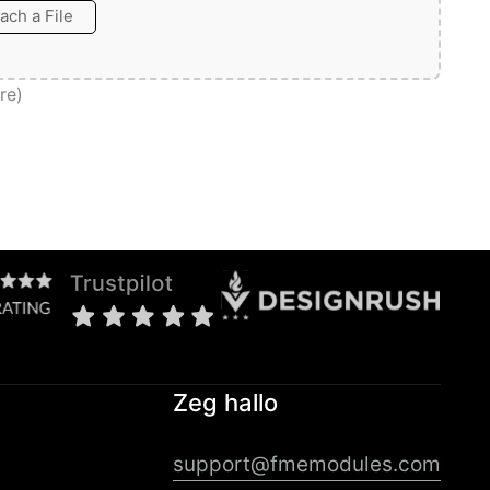
tach a File
re)
Zeg hallo
support@fmemodules.com