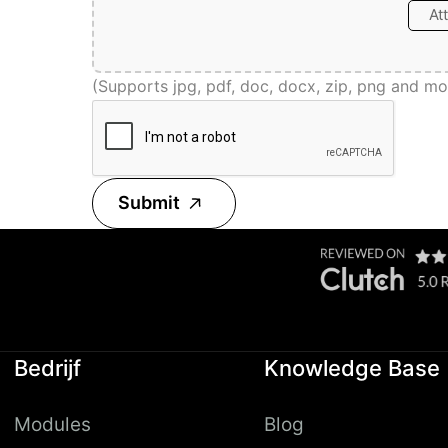
At
(Supports jpg, pdf, doc, docx, zip, png and mo
Submit
Bedrijf
Knowledge Base
Modules
Blog