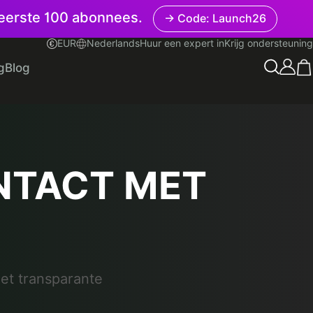
e eerste 100 abonnees.
→ Code: Launch26
EUR
Nederlands
Huur een expert in
Krijg ondersteuning
Nederlands
g
Blog
NTACT MET
met transparante