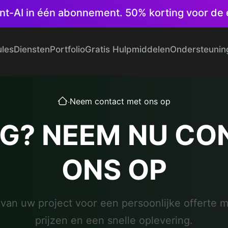
ntent-AI in één abonnement. 50% korting voor d
les
Diensten
Portfolio
Gratis Hulpmiddelen
Ondersteunin
.
Neem contact met ons op
IG? NEEM NU CO
ONS OP
 van uw project voor een persoonlijke offerte 
prijzen en een snelle oplevering.