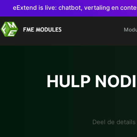
eExtend is live: chatbot, vertaling en co
Modu
HULP NOD
Deel de details