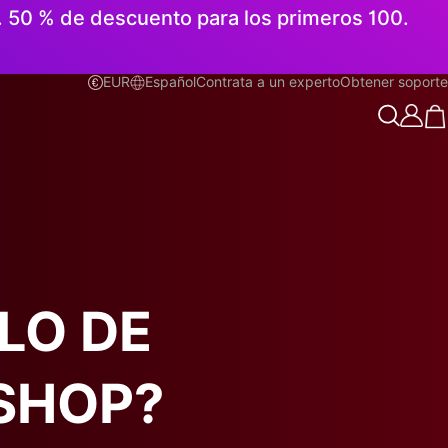
n. 50 % de descuento para los primeros 100.
EUR
Español
Contrata a un experto
Obtener soporte
Español
LO DE
SHOP?