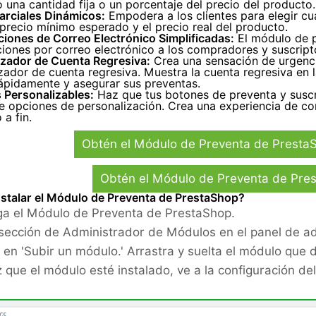
una cantidad fija o un porcentaje del precio del producto.
arciales Dinámicos:
Empodera a los clientes para elegir cu
 precio mínimo esperado y el precio real del producto.
ciones de Correo Electrónico Simplificadas:
El módulo de 
ciones por correo electrónico a los compradores y suscript
zador de Cuenta Regresiva:
Crea una sensación de urgenci
ador de cuenta regresiva. Muestra la cuenta regresiva en l
rápidamente y asegurar sus preventas.
 Personalizables:
Haz que tus botones de preventa y suscr
 opciones de personalización. Crea una experiencia de com
 a fin.
Obtén el Módulo de Preventa de Presta
Obtén el Módulo de Preventa de Pr
stalar el Módulo de Preventa de PrestaShop?
a el Módulo de Preventa de PrestaShop.
 sección de Administrador de Módulos en el panel de ad
c en 'Subir un módulo.' Arrastra y suelta el módulo que 
 que el módulo esté instalado, ve a la configuración de