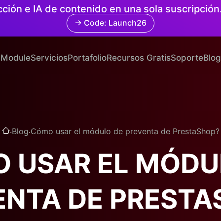
cción e IA de contenido en una sola suscripció
→ Code: Launch26
Module
Servicios
Portafolio
Recursos Gratis
Soporte
Blog
.
.
Blog
Cómo usar el módulo de preventa de PrestaShop?
 USAR EL MÓDU
ENTA DE PRESTA