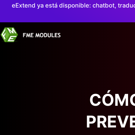
eExtend ya está disponible: chatbot, tradu
CÓMO
PREV