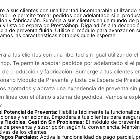
 a sus clientes con una libertad incomparable utilizando 
hop. Le permite tomar pedidos por adelantado si el produc
ón y fabricación. Sumérja a sus clientes en un mundo de p
a y lista de espera de PrestaShop. Diga adiós a la decepc
cia de preventa fluida. Utilice el módulo para avanzar en s
mos las características notables que le esperan:
a a tus clientes con una libertad sin igual utilizando 
hop. Te permite aceptar pedidos por adelantado si el 
 de producción y fabricación. Sumerge a tus clientes 
ionario Módulo de Preventa y Lista de Espera de Prest
os agotados y abraza una experiencia de preventa sin p
en línea con el último sistema de pedidos. Vamos a expl
:
l Potencial de Preventa:
Habilita fácilmente la funcionalid
iones y variaciones. Empodera a tus clientes para asegura
s Flexibles, Gestión Sin Problemas:
El módulo de preventa 
 de preventa y suscripción según tu conveniencia. Mantén un
ivas de los clientes.
Pagos Parciales:
Activa la funcionalidad de pago parcial, p