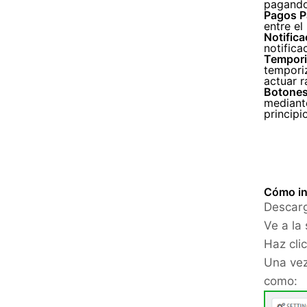
pagando 
Pagos P
entre el
Notifica
notifica
Tempori
temporiz
actuar 
Botones
mediante
principio
Cómo in
Descarg
Ve a la
Haz cli
Una vez
como: