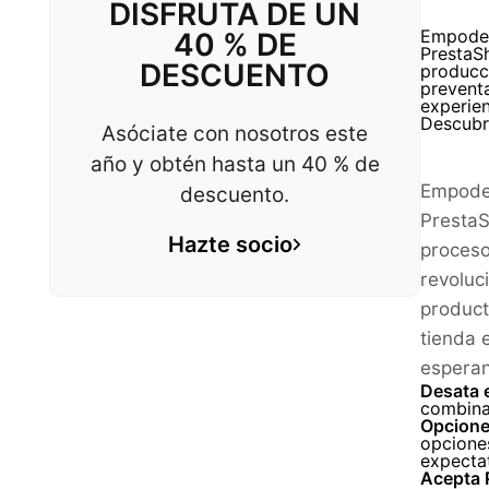
DISFRUTA DE UN
40 % DE
Empodere
PrestaS
DESCUENTO
producci
prevent
experien
Descubra
Asóciate con nosotros este
año y obtén hasta un 40 % de
Empoder
descuento.
PrestaS
Hazte socio
proceso
revoluc
product
tienda 
esperan
Desata e
combinac
Opcione
opciones
expectat
Acepta 