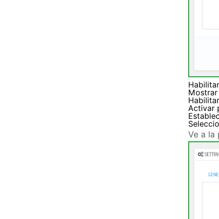
Habilita
Mostrar 
Habilita
Activar
Estable
Seleccio
Ve a la