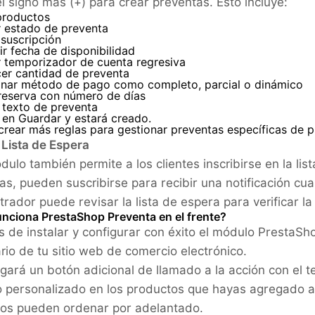
el signo más (+) para crear preventas. Esto incluye:
productos
 estado de preventa
 suscripción
ir fecha de disponibilidad
r temporizador de cuenta regresiva
cer cantidad de preventa
onar método de pago como completo, parcial o dinámico
 reserva con número de días
 texto de preventa
 en Guardar y estará creado.
rear más reglas para gestionar preventas específicas de 
 Lista de Espera
dulo también permite a los clientes inscribirse en la li
as, pueden suscribirse para recibir una notificación cu
trador puede revisar la lista de espera para verificar 
nciona PrestaShop Preventa en el frente?
 de instalar y configurar con éxito el módulo PrestaSho
rio de tu sitio web de comercio electrónico.
gará un botón adicional de llamado a la acción con el t
o personalizado en los productos que hayas agregado a l
os pueden ordenar por adelantado.