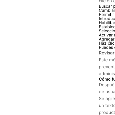
clic en 
Buscar 
Cambiar
Permitir
Introduc
Habilita
Estable
Selecci
Activar
Agregar
Haz clic
Puedes c
Revisar
Este mó
prevent
adminis
Cómo fu
Después
de usua
Se agre
un text
product