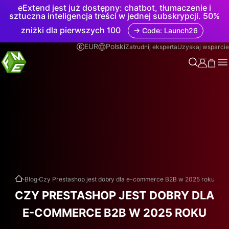
eExtend jest już dostępny: chatbot, tłumaczenie i
sztuczna inteligencja treści w jednej subskrypcji. 50%
zniżki dla pierwszych 100
→ Code: Launch26
EUR
Polski
Zatrudnij eksperta
Uzyskaj wsparcie
.
.
Blog
Czy Prestashop jest dobry dla e-commerce B2B w 2025 roku
CZY PRESTASHOP JEST DOBRY DLA
E-COMMERCE B2B W 2025 ROKU