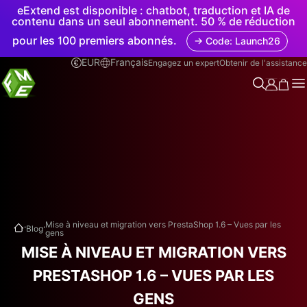
eExtend est disponible : chatbot, traduction et IA de
contenu dans un seul abonnement. 50 % de réduction
pour les 100 premiers abonnés.
→ Code: Launch26
EUR
Français
Engagez un expert
Obtenir de l'assistance
.
.
Mise à niveau et migration vers PrestaShop 1.6 – Vues par les
Blog
gens
MISE À NIVEAU ET MIGRATION VERS
PRESTASHOP 1.6 – VUES PAR LES
GENS