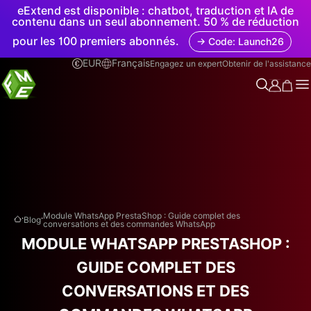
eExtend est disponible : chatbot, traduction et IA de
contenu dans un seul abonnement. 50 % de réduction
pour les 100 premiers abonnés.
→ Code: Launch26
EUR
Français
Engagez un expert
Obtenir de l'assistance
.
.
Module WhatsApp PrestaShop : Guide complet des
Blog
conversations et des commandes WhatsApp
MODULE WHATSAPP PRESTASHOP :
GUIDE COMPLET DES
CONVERSATIONS ET DES