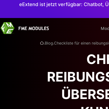
eExtend ist jetzt verfügbar: Chatbot,
Mod
.
.
Blog
Checkliste für einen reibun
CH
REIBUNG
ÜBERS