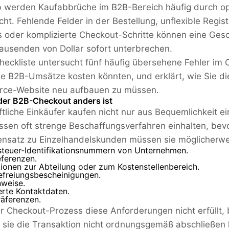
 werden Kaufabbrüche im B2B-Bereich häufig durch op
cht. Fehlende Felder in der Bestellung, unflexible Regi
 oder komplizierte Checkout-Schritte können eine Ges
ausenden von Dollar sofort unterbrechen.
heckliste untersucht fünf häufig übersehene Fehler im
le B2B-Umsätze kosten könnten, und erklärt, wie Sie 
ce-Website neu aufbauen zu müssen.
er B2B-Checkout anders ist
tliche Einkäufer kaufen nicht nur aus Bequemlichkeit e
sen oft strenge Beschaffungsverfahren einhalten, bevo
nsatz zu Einzelhandelskunden müssen sie möglicherw
teuer-Identifikationsnummern von Unternehmen.
eferenzen.
ionen zur Abteilung oder zum Kostenstellenbereich.
efreiungsbescheinigungen.
nweise.
erte Kontaktdaten.
räferenzen.
r Checkout-Prozess diese Anforderungen nicht erfüllt, b
l sie die Transaktion nicht ordnungsgemäß abschließen