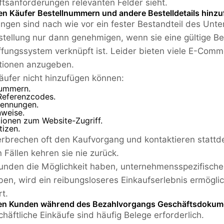
tsanforderungen relevanten Felder sieht.
en Käufer Bestellnummern und andere Bestelldetails hinz
ungen sind nach wie vor ein fester Bestandteil des Un
stellung nur dann genehmigen, wenn sie eine gültige Be
fungssystem verknüpft ist. Leider bieten viele E-Com
tionen anzugeben.
ufer nicht hinzufügen können:
nummern.
 Referenzcodes.
kennungen.
nweise.
tionen zum Website-Zugriff.
tizen.
erbrechen oft den Kaufvorgang und kontaktieren stattd
n Fällen kehren sie nie zurück.
nden die Möglichkeit haben, unternehmensspezifische 
en, wird ein reibungsloseres Einkaufserlebnis ermöglic
rt.
en Kunden während des Bezahlvorgangs Geschäftsdokum
chäftliche Einkäufe sind häufig Belege erforderlich.