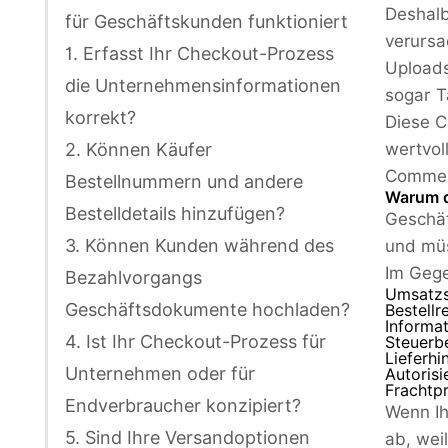
Deshalb
für Geschäftskunden funktioniert
verursa
1. Erfasst Ihr Checkout-Prozess
Uploads
die Unternehmensinformationen
sogar T
korrekt?
Diese C
2. Können Käufer
wertvol
Commer
Bestellnummern und andere
Warum d
Bestelldetails hinzufügen?
Geschäf
3. Können Kunden während des
und müs
Im Gege
Bezahlvorgangs
Umsatzs
Geschäftsdokumente hochladen?
Bestellr
Informat
4. Ist Ihr Checkout-Prozess für
Steuerb
Lieferhi
Unternehmen oder für
Autorisi
Frachtp
Endverbraucher konzipiert?
Wenn Ih
5. Sind Ihre Versandoptionen
ab, wei