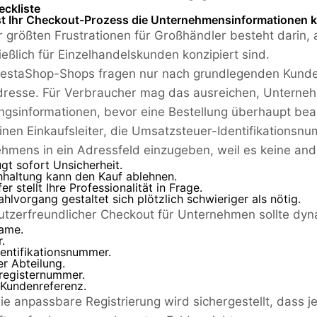
ckliste
sst Ihr Checkout-Prozess die Unternehmensinformationen k
r größten Frustrationen für Großhändler besteht darin, 
ießlich für Einzelhandelskunden konzipiert sind.
restaShop-Shops fragen nur nach grundlegenden Kund
dresse. Für Verbraucher mag das ausreichen, Unterneh
gsinformationen, bevor eine Bestellung überhaupt bearb
einen Einkaufsleiter, die Umsatzsteuer-Identifikation
hmens in ein Adressfeld einzugeben, weil es keine ande
gt sofort Unsicherheit.
hhaltung kann den Kauf ablehnen.
er stellt Ihre Professionalität in Frage.
hlvorgang gestaltet sich plötzlich schwieriger als nötig.
utzerfreundlicher Checkout für Unternehmen sollte dyn
ame.
.
entifikationsnummer.
r Abteilung.
registernummer.
 Kundenreferenz.
ie anpassbare Registrierung wird sichergestellt, dass j