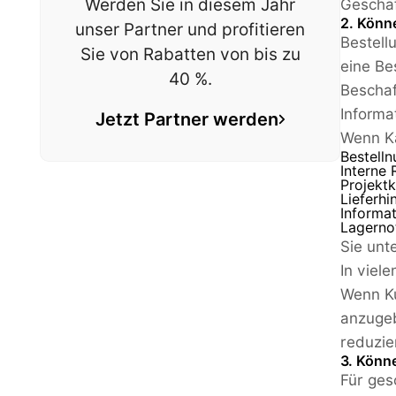
Werden Sie in diesem Jahr
Geschäf
2. Könn
unser Partner und profitieren
Bestell
Sie von Rabatten von bis zu
eine Be
40 %.
Beschaf
Informa
Jetzt Partner werden
Wenn Kä
Bestell
Interne
Projekt
Lieferhi
Informa
Lagerno
Sie unt
In viele
Wenn Ku
anzugeb
reduzie
3. Könn
Für ges