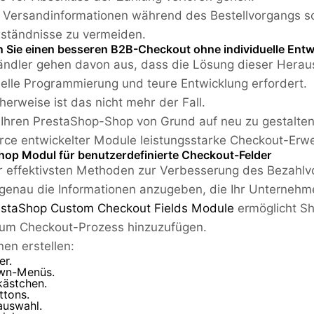
e Versandinformationen während des Bestellvorgangs sc
ständnisse zu vermeiden.
en Sie einen besseren B2B-Checkout ohne individuelle Ent
ändler gehen davon aus, dass die Lösung dieser Hera
uelle Programmierung und teure Entwicklung erfordert.
cherweise ist das nicht mehr der Fall.
 Ihren PrestaShop-Shop von Grund auf neu zu gestalten,
e entwickelter Module leistungsstarke Checkout-Erwe
hop Modul für benutzerdefinierte Checkout-Felder
r effektivsten Methoden zur Verbesserung des Bezahlvo
genau die Informationen anzugeben, die Ihr Unternehm
estaShop Custom Checkout Fields Module
ermöglicht Sh
zum Checkout-Prozess hinzuzufügen.
nen erstellen:
er.
wn-Menüs.
kästchen.
ttons.
uswahl.