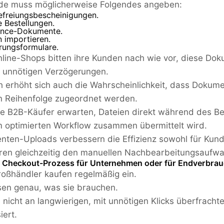
de muss möglicherweise Folgendes angeben:
efreiungsbescheinigungen.
le Bestellungen.
nce-Dokumente.
 importieren.
erungsformulare.
nline-Shops bitten ihre Kunden nach wie vor, diese D
u unnötigen Verzögerungen.
 erhöht sich auch die Wahrscheinlichkeit, dass Dokume
n Reihenfolge zugeordnet werden.
 B2B-Käufer erwarten, Dateien direkt während des Be
m optimierten Workflow zusammen übermittelt wird.
ten-Uploads verbessern die Effizienz sowohl für Kunde
ren gleichzeitig den manuellen Nachbearbeitungsaufw
Ihr Checkout-Prozess für Unternehmen oder für Endverbrau
roßhändler kaufen regelmäßig ein.
sen genau, was sie brauchen.
d nicht an langwierigen, mit unnötigen Klicks überfrach
iert.