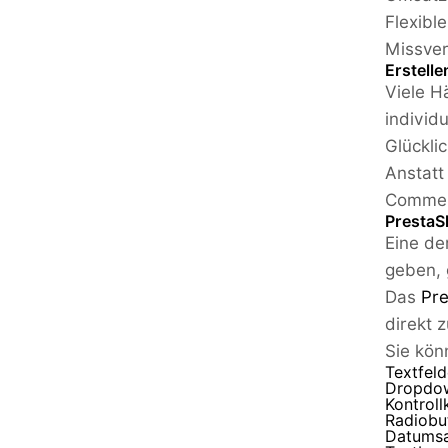
Flexibl
Missver
Erstell
Viele H
individ
Glückli
Anstatt
Commerc
PrestaS
Eine de
geben, 
Das
Pr
direkt 
Sie kön
Textfeld
Dropdo
Kontroll
Radiobu
Datumsa