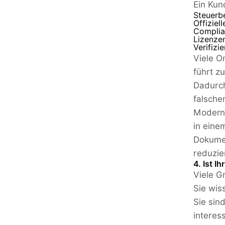
Ein Kun
Steuerb
Offiziel
Complia
Lizenzen
Verifizi
Viele O
führt z
Dadurch
falsche
Moderne
in eine
Dokumen
reduzie
4. Ist 
Viele G
Sie wis
Sie sin
interess