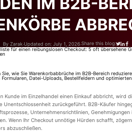
DEN IM B2B-BER
ENKÖRBE ABBRE
.
.
Share this blog:
By Zarak
Updated on: July 1, 2026
n Sie, wie Sie Warenkorbabbrüche im B2B-Bereich reduzier
n Formularen, Datei-Uploads, Bestellfeldern und optimiert
n Kunde im Einzelhandel einen Einkauf abbricht, wird di
te Unentschlossenheit zurückgeführt. B2B-Käufer hinge
tsprozesse, Unternehmensrichtlinien, Genehmigungen i
n. Wenn Ihr Checkout unnötige Hürden schafft, zögern
s abzuschließen.