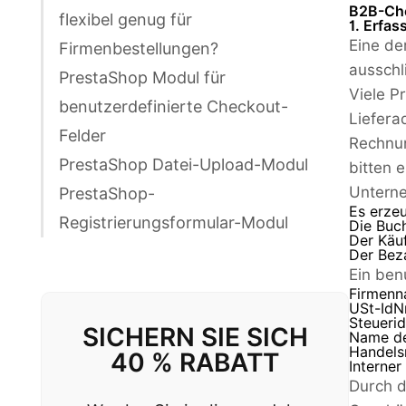
B2B-Che
flexibel genug für
1. Erfa
Eine de
Firmenbestellungen?
ausschl
PrestaShop Modul für
Viele P
benutzerdefinierte Checkout-
Liefera
Felder
Rechnun
PrestaShop Datei-Upload-Modul
bitten 
Unterne
PrestaShop-
Es erzeu
Registrierungsformular-Modul
Die Buc
Der Käuf
Der Beza
Ein ben
Firmenn
USt-IdNr
Steuerid
SICHERN SIE SICH
Name de
Handels
40 % RABATT
Interner
Durch d