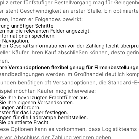
plizierter fünfstufiger Bestellvorgang mag für Gelegenh
er steht Geschwindigkeit an erster Stelle. Ein optimier
ren, indem er Folgendes bewirkt:
ung unnötiger Schritte.
n nur die relevanten Felder angezeigt.
nformationen speichern.
 Navigation.
hen Geschäftsinformationen vor der Zahlung leicht überprü
eller Käufer ihren Kauf abschließen können, desto gering
hen.
 Ihre Versandoptionen flexibel genug für Firmenbestellung
sandbedingungen werden im Großhandel deutlich komp
unden benötigen oft Versandoptionen, die Standard-E
spiel möchten Käufer möglicherweise:
ie Ihre bevorzugten Frachtführer aus.
Sie Ihre eigenen Versandkonten.
erungen anfordern.
nster für das Lager festlegen.
gen für die Laderampe bereitstellen.
ie palettierte Fracht.
ese Optionen kann es vorkommen, dass Logistikteams d
 vor Abschluss der Zahlung verloren gehen.