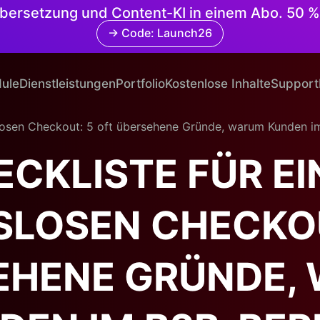
 Übersetzung und Content-KI in einem Abo. 50 %
→ Code: Launch26
ule
Dienstleistungen
Portfolio
Kostenlose Inhalte
Support
gslosen Checkout: 5 oft übersehene Gründe, warum Kunden 
ECKLISTE FÜR EI
SLOSEN CHECKOU
EHENE GRÜNDE,