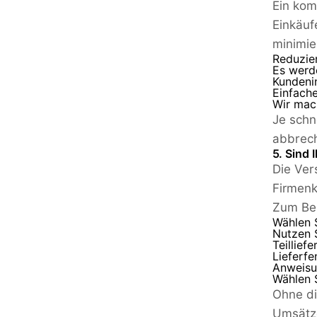
Ein kom
Einkäuf
minimie
Reduzier
Es werde
Kundeni
Einfache
Wir mac
Je schn
abbrec
5. Sind
Die Ver
Firmenk
Zum Bei
Wählen S
Nutzen 
Teillief
Lieferfe
Anweisun
Wählen S
Ohne di
Umsätze