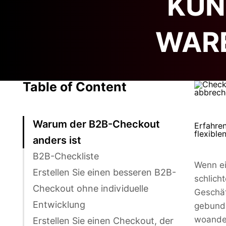
KUN
WAR
Table of Content
Warum der B2B-Checkout
Erfahre
flexible
anders ist
B2B-Checkliste
Wenn ei
Erstellen Sie einen besseren B2B-
schlich
Checkout ohne individuelle
Geschäf
Entwicklung
gebunde
woander
Erstellen Sie einen Checkout, der