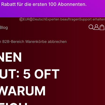
 Rabatt für die ersten 100 Abonnenten.
EUR
Deutsch
Experten beauftragen
Support erhalten
Deutsch
Blog
im B2B-Bereich Warenkörbe abbrechen
NEN
T: 5 OFT
 WARUM