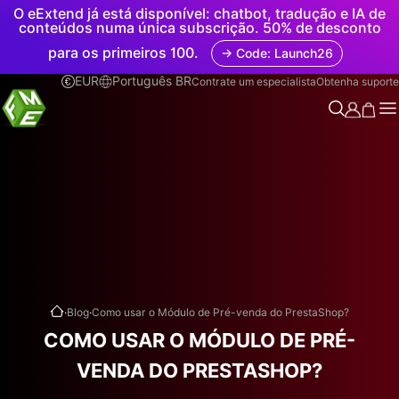
O eExtend já está disponível: chatbot, tradução e IA de
conteúdos numa única subscrição. 50% de desconto
para os primeiros 100.
→ Code: Launch26
EUR
Português BR
Contrate um especialista
Obtenha suporte
.
.
Blog
Como usar o Módulo de Pré-venda do PrestaShop?
COMO USAR O MÓDULO DE PRÉ-
VENDA DO PRESTASHOP?