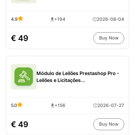
4.9
+194
2026-08-04
€ 49
Buy Now
Módulo de Leilões Prestashop Pro -
Leilões e Licitações...
5.0
+156
2026-07-27
€ 49
Buy Now