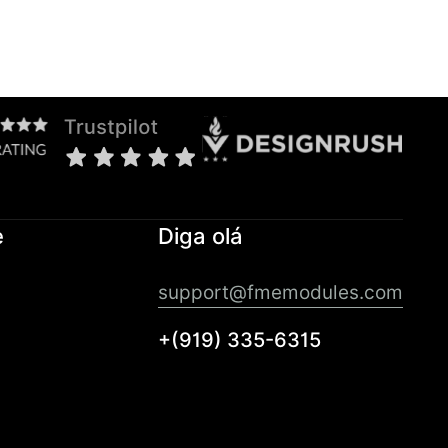
e
Diga olá
support@fmemodules.com
+(919) 335-6315