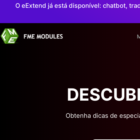
O eExtend já está disponível: chatbot, t
M
DESCUBR
Obtenha dicas de especial