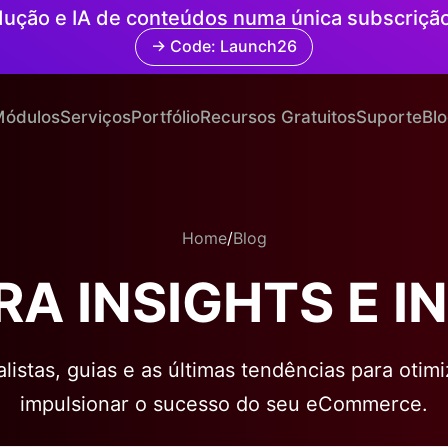
radução e IA de conteúdos numa única subscriçã
→ Code: Launch26
ódulos
Serviços
Portfólio
Recursos Gratuitos
Suporte
Bl
Home
/
Blog
A INSIGHTS E 
istas, guias e as últimas tendências para otim
impulsionar o sucesso do seu eCommerce.