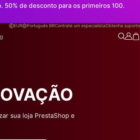
o. 50% de desconto para os primeiros 100.
EUR
Português BR
Contrate um especialista
Obtenha suporte
Português BR
og
INOVAÇÃO
izar sua loja PrestaShop e