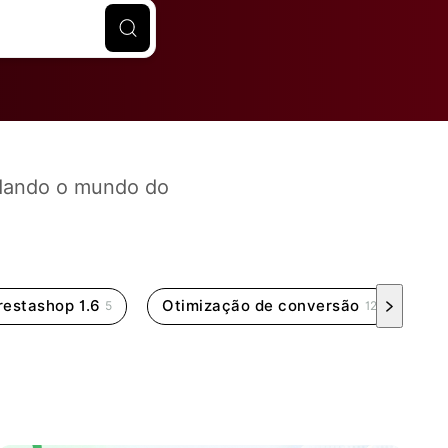
ldando o mundo do
restashop 1.6
Otimização de conversão
cr
5
12