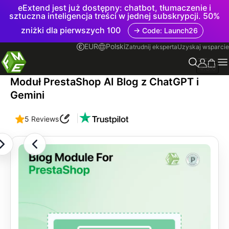
eExtend jest już dostępny: chatbot, tłumaczenie i
sztuczna inteligencja treści w jednej subskrypcji. 50%
zniżki dla pierwszych 100
→ Code: Launch26
EUR
Polski
Zatrudnij eksperta
Uzyskaj wsparcie
4.3.0
Moduł PrestaShop AI Blog z ChatGPT i
Gemini
|
5 Reviews