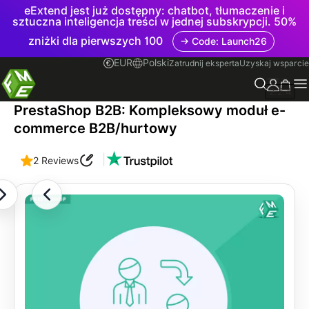
eExtend jest już dostępny: chatbot, tłumaczenie i
sztuczna inteligencja treści w jednej subskrypcji. 50%
zniżki dla pierwszych 100
→ Code: Launch26
EUR
Polski
Zatrudnij eksperta
Uzyskaj wsparcie
2.2.4
PrestaShop B2B: Kompleksowy moduł e-
commerce B2B/hurtowy
|
2 Reviews