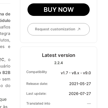
BUY NOW
ma de
ódulo
safios
Request customization
ntegra
utos,
tes e
Latest version
2C
, o
2.2.4
suário
Compatibility
o B2B
v1.7 - v8.x - v9.0
o sem
2021-05-27
Release date:
ão do
2026-07-27
Last update:
ique
—
Translated into
r às