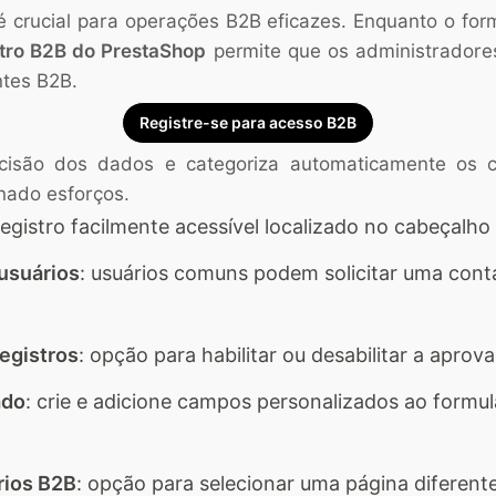
o é crucial para operações B2B eficazes. Enquanto o fo
stro B2B do PrestaShop
permite que os administradore
ntes B2B.
Registre-se para acesso B2B
são dos dados e categoriza automaticamente os cli
nado esforços.
registro facilmente acessível localizado no cabeçalho 
 usuários
: usuários comuns podem solicitar uma cont
egistros
: opção para habilitar ou desabilitar a apro
ado
: crie e adicione campos personalizados ao formul
rios B2B
: opção para selecionar uma página diferen