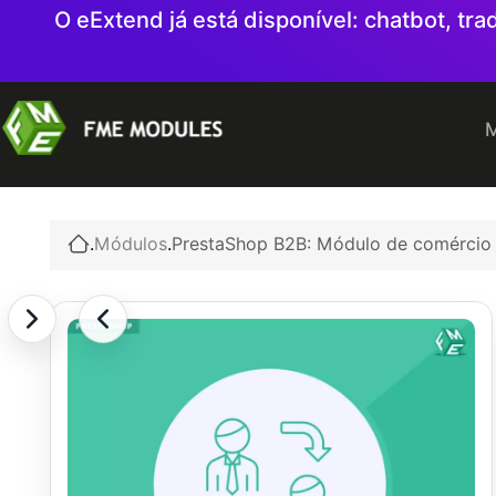
O eExtend já está disponível: chatbot, t
M
.
Módulos
.
PrestaShop B2B: Módulo de comércio 