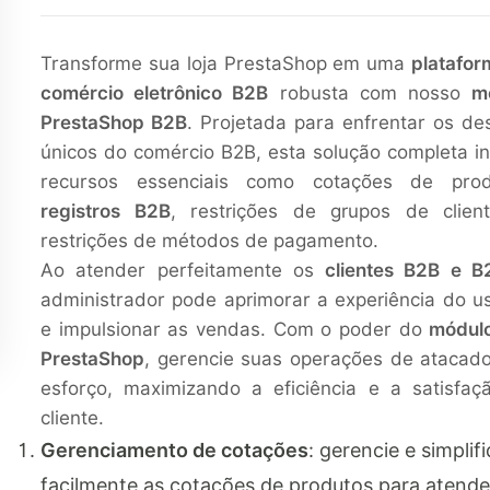
Transforme sua loja PrestaShop em uma
platafor
comércio eletrônico B2B
robusta com nosso
m
PrestaShop B2B
. Projetada para enfrentar os de
únicos do comércio B2B, esta solução completa i
recursos essenciais como cotações de prod
registros B2B
, restrições de grupos de clien
restrições de métodos de pagamento.
Ao atender perfeitamente os
clientes B2B e B
administrador pode aprimorar a experiência do u
e impulsionar as vendas. Com o poder do
módul
PrestaShop
, gerencie suas operações de atacad
esforço, maximizando a eficiência e a satisfaç
cliente.
Gerenciamento de cotações
: gerencie e simplif
facilmente as cotações de produtos para atende