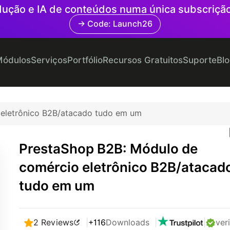
radução e IA de conteúdos numa única subscriçã
→ Code: Launch26
ódulos
Serviços
Portfólio
Recursos Gratuitos
Suporte
Bl
eletrônico B2B/atacado tudo em um
PrestaShop B2B: Módulo de
comércio eletrônico B2B/atacad
tudo em um
2 Reviews
|
+116
Downloads
|
|
ver