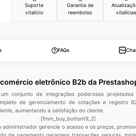
Suporte
Garantia de
Atualizaçõ
vitalício
reembolso
vitalícia
s
FAQs
Cha
comércio eletrônico B2b da Prestasho
um conjunto de integrações poderosas projetadas
pleto de gerenciamento de cotações e registro B2
ente, aumentando a satisfação do cliente.
[fmm_buy_button19_2]
 o administrador gerencie o acesso e os preços, promov
odo de pagamento garantem transações seguras, minim