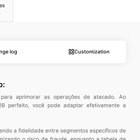
es
s
nge log
Customization
p:
 para aprimorar as operações de atacado. Ao
B perfeito, você pode adaptar efetivamente a
endo a fidelidade entre segmentos específicos de
izando o risco de fraude, enquanto a tabela de