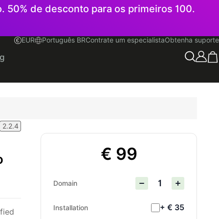
o. 50% de desconto para os primeiros 100.
EUR
Português BR
Contrate um especialista
Obtenha suporte
Português BR
og
2.2.4
€ 99
o
Domain
+ € 35
Installation
ified