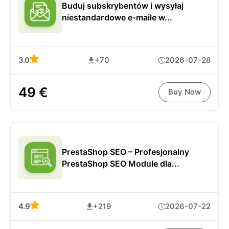
Buduj subskrybentów i wysyłaj
niestandardowe e-maile w...
3.0
+70
2026-07-28
49 €
Buy Now
PrestaShop SEO – Profesjonalny
PrestaShop SEO Module dla...
4.9
+219
2026-07-22