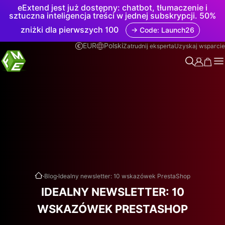
eExtend jest już dostępny: chatbot, tłumaczenie i
sztuczna inteligencja treści w jednej subskrypcji. 50%
zniżki dla pierwszych 100
→ Code: Launch26
EUR
Polski
Zatrudnij eksperta
Uzyskaj wsparcie
.
.
Blog
Idealny newsletter: 10 wskazówek PrestaShop
IDEALNY NEWSLETTER: 10
WSKAZÓWEK PRESTASHOP