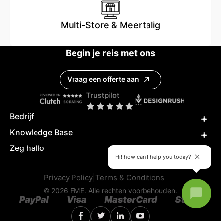
Multi-Store & Meertalig
Begin je reis met ons
Vraag een offerte aan
Bedrijf
Knowledge Base
Zeg hallo
Hi! how can I help you today?
Privacy Policy
|
Terms & Conditions
© 2026 FME. Alle rechten voorbehouden.