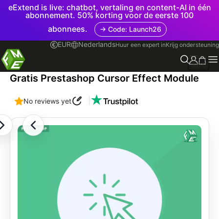
eExtend is live: chatbot, vertaling en content-AI in één
abonnement. 50% korting voor de eerste 100
abonnees.
→ Code: Launch26
EUR
Nederlands
Huur een expert in
Krijg ondersteuning
3.0.0
Gratis Prestashop Cursor Effect Module
|
No reviews yet