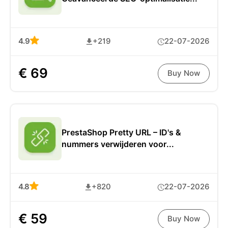
4.9
+219
22-07-2026
€ 69
Buy Now
PrestaShop Pretty URL – ID's &
nummers verwijderen voor...
4.8
+820
22-07-2026
€ 59
Buy Now