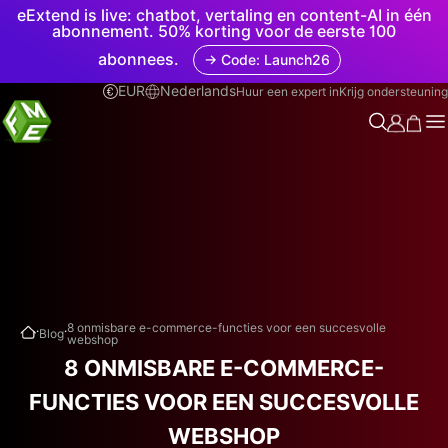
eExtend is live: chatbot, vertaling en content-AI in één
abonnement. 50% korting voor de eerste 100
abonnees.
→ Code: Launch26
EUR
Nederlands
Huur een expert in
Krijg ondersteuning
.
.
8 onmisbare e-commerce-functies voor een succesvolle
Blog
webshop
8 ONMISBARE E-COMMERCE-
FUNCTIES VOOR EEN SUCCESVOLLE
WEBSHOP