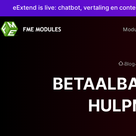
eExtend is live: chatbot, vertaling en co
Modu
.
.
Blog
BETAALBA
HULP