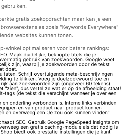
 gebruiken.
erkte gratis zoekopdrachten maar kan je een
ok browserextensies zoals "Keywords Everywhere"
illende websites kunnen tonen.
op-winkel optimaliseren voor betere rankings:
EO. Maak duidelijke, beknopte titels die je
 overmatig gebruik van zoekwoorden. Google weet
elijk zijn, waarbij je zoekwoorden door de tekst
et doet.
ultaten. Schrijf overtuigende meta-beschrijvingen
lding te klikken. Voeg je doelzoekwoord toe en
 rijk aan zoekwoorden zijn (ongeveer 60 tekens).
 "zien", dus vertel ze wat er op de afbeelding staat!
-tags (de tekst die verschijnt wanneer je over een
en onderling verbonden is. Interne links verbinden
egrijpen en van product naar product kunnen
ngen en overweeg een "Je zou ook kunnen vinden"
schaadt SEO. Gebruik Google PageSpeed Insights om
Overweeg een gratis caching-module als dat nodig is
Shop biedt ook prestatie-instellingen die je kunt