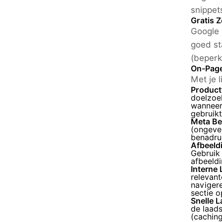
snippet
Gratis 
Google 
goed st
(beperk
On-Page
Met je 
Productt
doelzoe
wanneer 
gebruik
Meta Bes
(ongeve
benadruk
Afbeeldi
Gebruik 
afbeeldi
Interne 
relevan
navigere
sectie o
Snelle L
de laads
(caching