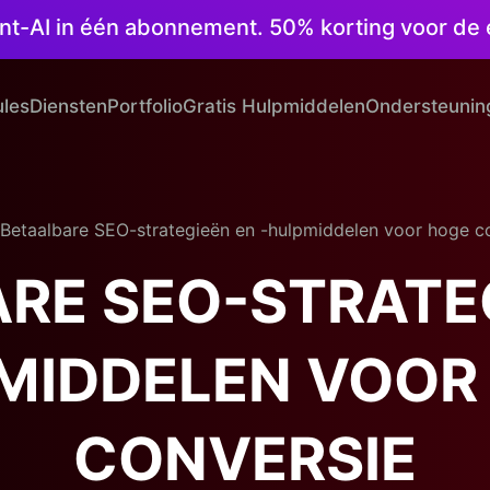
ntent-AI in één abonnement. 50% korting voor d
les
Diensten
Portfolio
Gratis Hulpmiddelen
Ondersteunin
Betaalbare SEO-strategieën en -hulpmiddelen voor hoge c
RE SEO-STRATEG
MIDDELEN VOOR
CONVERSIE