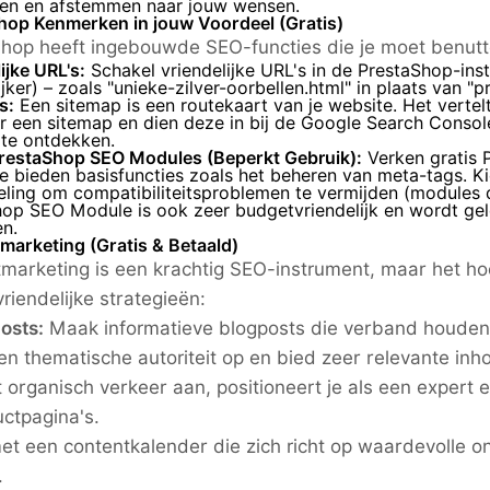
en en afstemmen naar jouw wensen.
hop Kenmerken in jouw Voordeel (Gratis)
hop heeft ingebouwde SEO-functies die je moet benutt
ijke URL's:
Schakel vriendelijke URL's in de PrestaShop-inst
ijker) – zoals "unieke-zilver-oorbellen.html" in plaats van "
s:
Een sitemap is een routekaart van je website. Het vertel
 een sitemap en dien deze in bij de
Google Search Consol
 te ontdekken.
PrestaShop SEO Modules (Beperkt Gebruik):
Verken gratis 
 bieden basisfuncties zoals het beheren van meta-tags. K
ling om compatibiliteitsproblemen te vermijden (modules d
hop SEO Module is ook zeer budgetvriendelijk en wordt gel
en.
marketing (Gratis & Betaald)
marketing is een krachtig SEO-instrument, maar het hoeft
riendelijke strategieën:
posts:
Maak informatieve blogposts die verband houden 
n thematische autoriteit op en bied zeer relevante inh
kt organisch verkeer aan, positioneert je als een expert
uctpagina's.
et een contentkalender die zich richt op waardevolle 
.