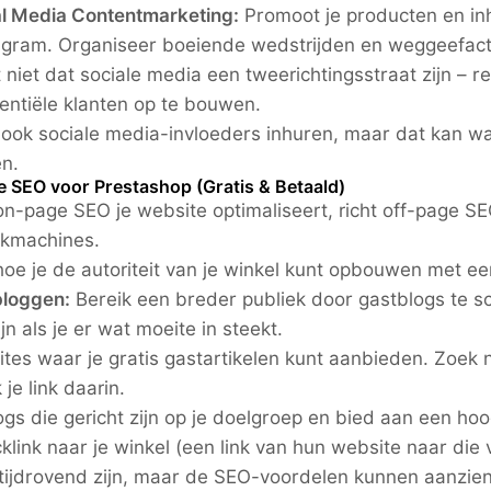
al Media Contentmarketing:
Promoot je producten en in
agram. Organiseer boeiende wedstrijden en weggeefact
 niet dat sociale media een tweerichtingsstraat zijn – 
entiële klanten op te bouwen.
 ook sociale media-invloeders inhuren, maar dat kan wat
n.
e SEO voor Prestashop (Gratis & Betaald)
 on-page SEO je website optimaliseert, richt off-page S
ekmachines.
 hoe je de autoriteit van je winkel kunt opbouwen met e
bloggen:
Bereik een breder publiek door gastblogs te sch
ijn als je er wat moeite in steekt.
 sites waar je gratis gastartikelen kunt aanbieden. Zoek 
je link daarin.
ogs die gericht zijn op je doelgroep en bied aan een hoog
klink naar je winkel (een link van hun website naar die 
 tijdrovend zijn, maar de SEO-voordelen kunnen aanzienli