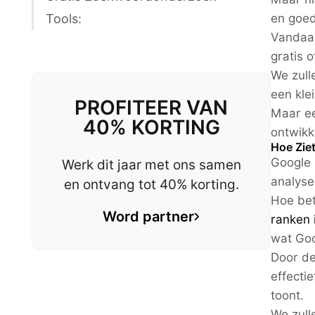
Tools:
en goed
Vandaa
gratis o
We zull
een klei
PROFITEER VAN
Maar ee
40% KORTING
ontwikk
Hoe Zie
Google 
Werk dit jaar met ons samen
analyse
en ontvang tot 40% korting.
Hoe bet
Word partner
ranken 
wat Goo
Door de
effecti
toont.
We zull