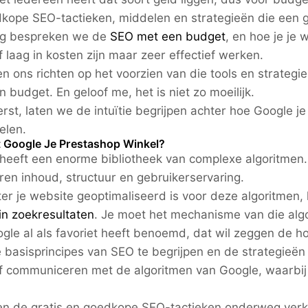
kope SEO-tactieken, middelen en strategieën die een 
g bespreken we de
SEO met een budget
, en hoe je je
f laag in kosten zijn maar zeer effectief werken.
en ons richten op het voorzien van die tools en strateg
n budget. En geloof me, het is niet zo moeilijk.
rst, laten we de intuïtie begrijpen achter hoe Google j
elen.
t Google Je Prestashop Winkel?
heeft een enorme bibliotheek van complexe algoritmen
ren inhoud, structuur en gebruikerservaring.
er je website geoptimaliseerd is voor deze algoritmen, 
in zoekresultaten
. Je moet het mechanisme van die alg
gle al als favoriet heeft benoemd, dat wil zeggen de 
 basisprincipes van SEO te begrijpen en de strategieën 
ef communiceren met de algoritmen van Google, waarbij 
en de gratis en goedkope SEO-tactieken onderweg verk