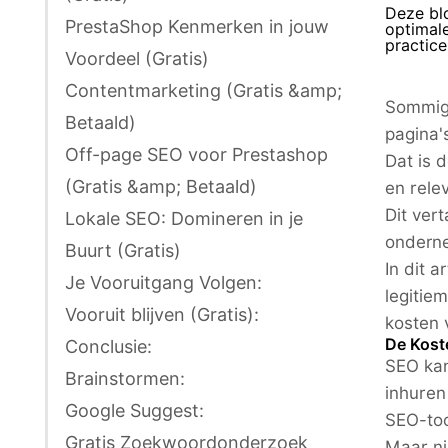
Deze blo
PrestaShop Kenmerken in jouw
optimale
practice
Voordeel (Gratis)
Contentmarketing (Gratis &amp;
Sommige
Betaald)
pagina'
Off-page SEO voor Prestashop
Dat is 
(Gratis &amp; Betaald)
en rele
Dit ver
Lokale SEO: Domineren in je
ondern
Buurt (Gratis)
In dit 
Je Vooruitgang Volgen:
legitie
Vooruit blijven (Gratis):
kosten 
De Kost
Conclusie:
SEO kan
Brainstormen:
inhuren
Google Suggest:
SEO-too
Gratis Zoekwoordonderzoek
Maar ni