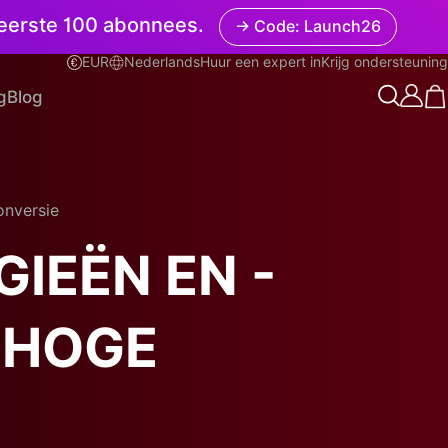
e eerste 100 abonnees.
→ Code: Launch26
EUR
Nederlands
Huur een expert in
Krijg ondersteuning
Nederlands
g
Blog
onversie
IEËN EN -
 HOGE