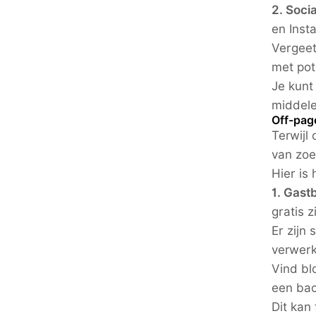
2. Soci
en Inst
Vergeet
met pot
Je kunt
middele
Off-pag
Terwijl
van zo
Hier is
1. Gast
gratis z
Er zijn
verwerk 
Vind bl
een bac
Dit kan