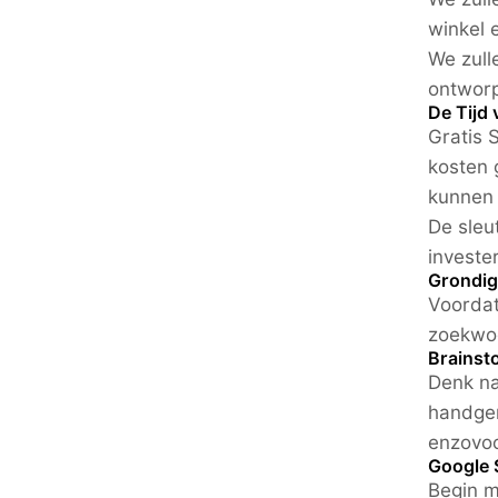
winkel e
We zul
ontworp
De Tijd 
Gratis 
kosten 
kunnen 
De sleu
investe
Grondig
Voordat
zoekwo
Brainst
Denk na
handgem
enzovoor
Google 
Begin m