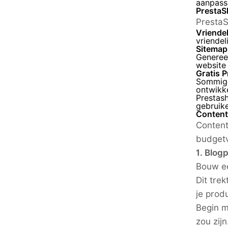
aanpass
PrestaS
PrestaS
Vriendel
vriendel
Sitemap
Genereer
website
Gratis 
Sommige
ontwikke
Prestas
gebruik
Content
Content
budgetv
1. Blog
Bouw ee
Dit tre
je prod
Begin m
zou zijn