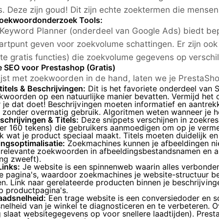
s. Deze zijn goud! Dit zijn echte zoektermen die mensen
Zoekwoordonderzoek Tools:
Keyword Planner (onderdeel van Google Ads) biedt bep
artpunt geven voor zoekvolume schattingen. Er zijn o
te gratis functies) die zoekvolume gegevens op versch
 SEO voor Prestashop (Gratis)
lijst met zoekwoorden in de hand, laten we je PrestaSh
itels & Beschrijvingen:
Dit is het favoriete onderdeel van S
kwoorden op een natuurlijke manier bevatten. Vermijd het
je dat doet! Beschrijvingen moeten informatief en aantrekk
t zonder overmatig gebruik. Algoritmen weten wanneer je h
chrijvingen & Titels:
Deze snippets verschijnen in zoekres
er 160 tekens) die gebruikers aanmoedigen om op je verme
 wat je product speciaal maakt. Titels moeten duidelijk en
ngsoptimalisatie:
Zoekmachines kunnen je afbeeldingen niet
relevante zoekwoorden in afbeeldingsbestandsnamen en alt
ng zweeft).
Links:
Je website is een spinnenweb waarin alles verbonden 
te pagina's, waardoor zoekmachines je website-structuur b
n. Link naar gerelateerde producten binnen je beschrijvi
p productpagina's.
aadsnelheid:
Een trage website is een conversiedoder en 
nelheid van je winkel te diagnosticeren en te verbeteren. 
 slaat websitegegevens op voor snellere laadtijden). Presta