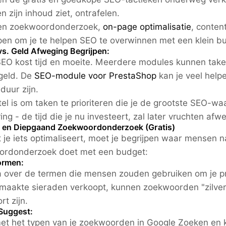
n zijn inhoud ziet, ontrafelen.
len zoekwoordonderzoek,
on-page optimalisatie
, conten
en om je te helpen SEO te overwinnen met een klein b
vs. Geld Afweging Begrijpen:
SEO kost tijd en moeite. Meerdere modules kunnen take
geld. De
SEO-module voor PrestaShop
kan je veel help
duur zijn.
tel is om taken te prioriteren die je de grootste SEO-waa
ring - de tijd die je nu investeert, zal later vruchten a
 en Diepgaand Zoekwoordonderzoek (Gratis)
 je iets optimaliseert, moet je begrijpen waar mensen n
ordonderzoek doet met een budget:
ormen:
 over de termen die mensen zouden gebruiken om je pro
aakte sieraden verkoopt, kunnen zoekwoorden "zilver o
t zijn.
Suggest:
et het typen van je zoekwoorden in Google Zoeken en k