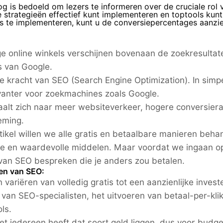
g is bedoeld om lezers te informeren over de cruciale rol
 strategieën effectief kunt implementeren en toptools kun
s te implementeren, kunt u de conversiepercentages aanzie
 online winkels verschijnen bovenaan de zoekresultate
s van Google.
de kracht van SEO (Search Engine Optimization). In sim
vanter voor zoekmachines zoals Google.
taalt zich naar meer websiteverkeer, hogere conversierat
eming.
artikel willen we alle gratis en betaalbare manieren be
me en waardevolle middelen. Maar voordat we ingaan o
van SEO bespreken die je anders zou betalen.
en van SEO:
 variëren van volledig gratis tot een aanzienlijke inve
 van SEO-specialisten, het uitvoeren van betaal-per-kl
ls.
et iedereen heeft dat soort geld liggen, dus voor budget