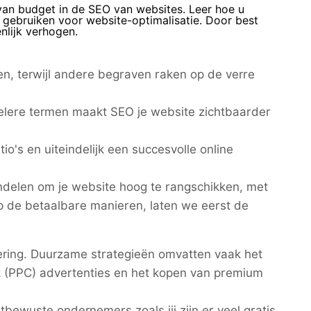
 van budget in de SEO van websites. Leer hoe u
t gebruiken voor website-optimalisatie. Door best
nlijk verhogen.
n, terwijl andere begraven raken op de verre
pelere termen maakt SEO je website zichtbaarder
io's en uiteindelijk een succesvolle online
handelen om je website hoog te rangschikken, met
p de betaalbare manieren, laten we eerst de
stering. Duurzame strategieën omvatten vaak het
ik (PPC) advertenties en het kopen van premium
bewuste ondernemers zoals jij zijn er veel gratis