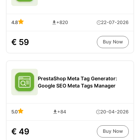
4.8
+820
22-07-2026
€ 59
Buy Now
PrestaShop Meta Tag Generator:
Google SEO Meta Tags Manager
5.0
+84
20-04-2026
€ 49
Buy Now