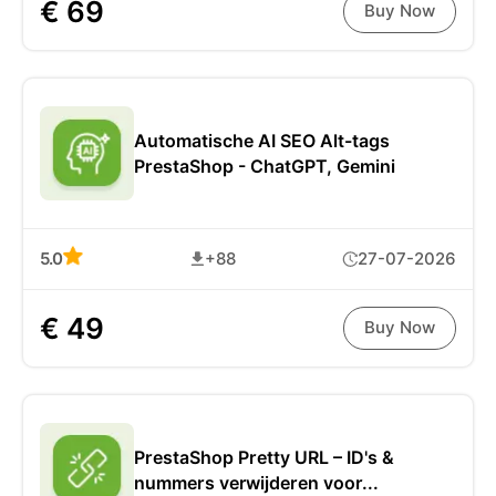
€ 69
Buy Now
Automatische AI ​​SEO Alt-tags
PrestaShop - ChatGPT, Gemini
5.0
+88
27-07-2026
€ 49
Buy Now
PrestaShop Pretty URL – ID's &
nummers verwijderen voor...