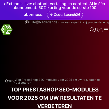
eExtend is live: chatbot, vertaling en content-AI in één
abonnement. 50% korting voor de eerste 100
abonnees.
→ Code: Launch26
EUR
Nederlands
Huur een expert in
Krijg ondersteuning
.
.
Top PrestaShop SEO-modules voor 2025 om uw resultaten te
Blog
verbeteren
TOP PRESTASHOP SEO-MODULES
VOOR 2025 OM UW RESULTATEN TE
VERBETEREN