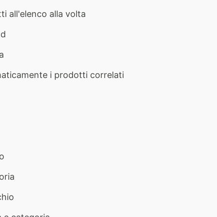
 all'elenco alla volta
nd
a
ticamente i prodotti correlati
to
oria
chio