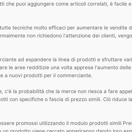
otti che puoi aggiungere come articoli correlati, è facile
o tutte tecniche molto efficaci per aumentare le vendite
normalmente non richiedono l'attenzione dei clienti, ven
ciante ad espandere la linea di prodotti e sfruttare vari
care le aree redditizie una volta apprese l'aumento dell
 a nuovi prodotti per il commerciante.
ne, c'è la probabilità che la merce non riesca a fare appel
dotti con specifiche o fascia di prezzo simili. Ciò riduce
ssere promossi utilizzando il modulo prodotti simili Pre
che un prodotto viene cercato appariranno dando loro esp