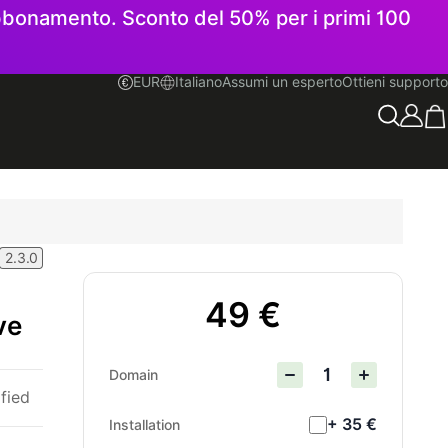
 abbonamento. Sconto del 50% per i primi 100
EUR
Italiano
Assumi un esperto
Ottieni supporto
Italiano
2.3.0
49 €
ve
Domain
ified
+ 35 €
Installation