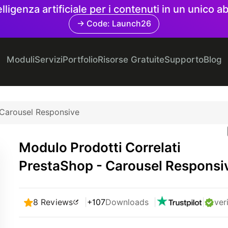
elligenza artificiale per i contenuti in un unico
→ Code: Launch26
Moduli
Servizi
Portfolio
Risorse Gratuite
Supporto
Blog
 Carousel Responsive
Modulo Prodotti Correlati
PrestaShop - Carousel Responsi
8 Reviews
|
+107
Downloads
|
|
ver