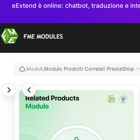
eExtend è online: chatbot, traduzione e int
.
Moduli
.
Modulo Prodotti Correlati PrestaShop -