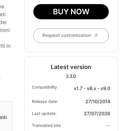
ne
BUY NOW
ati
dei
zioni
Request customization
ti in
Latest version
2.3.0
s
Compatibility
v1.7 - v8.x - v9.0
27/10/2014
Release date:
27/07/2026
Last update:
nti
—
Translated into