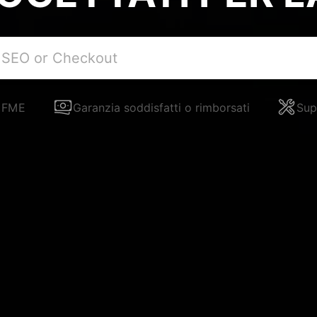
i FME
Garanzia soddisfatti o rimborsati
Sup