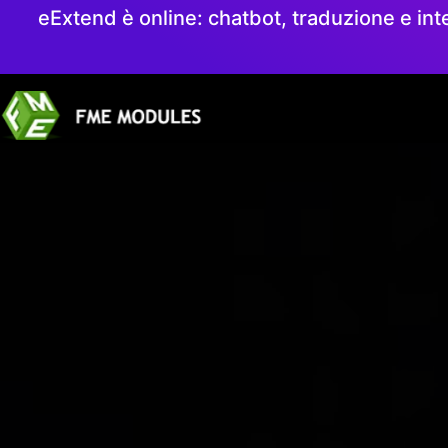
eExtend è online: chatbot, traduzione e int