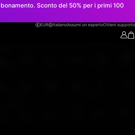
 abbonamento. Sconto del 50% per i primi 100
EUR
Italiano
Assumi un esperto
Ottieni supporto
Italiano