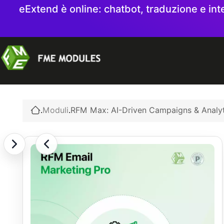
eExtend è online: chatbot, traduzione e int
.
Moduli
.
RFM Max: AI-Driven Campaigns & Analyt