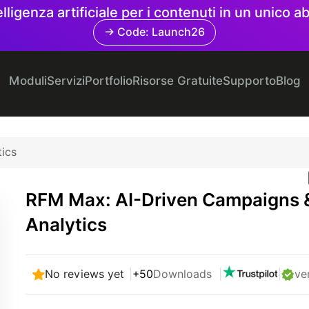
elligenza artificiale per i contenuti in un unico
→ Code: Launch26
Moduli
Servizi
Portfolio
Risorse Gratuite
Supporto
Blog
ics
RFM Max: AI-Driven Campaigns 
Analytics
No reviews yet
|
+50
Downloads
|
|
ve