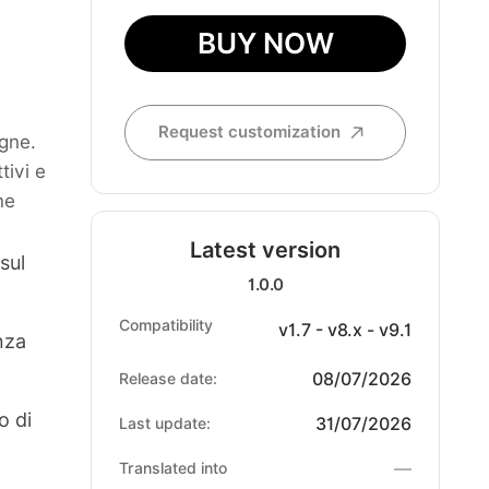
BUY NOW
Request customization
agne.
ttivi e
ne
Latest version
sul
1.0.0
Compatibility
v1.7 - v8.x - v9.1
nza
08/07/2026
Release date:
o di
31/07/2026
Last update:
—
Translated into