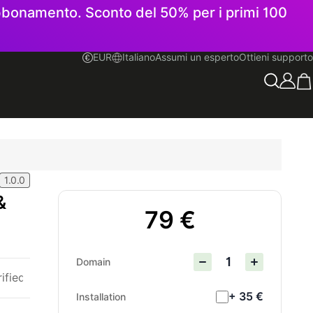
 abbonamento. Sconto del 50% per i primi 100
EUR
Italiano
Assumi un esperto
Ottieni supporto
Italiano
1.0.0
&
79 €
Domain
rified
+ 35 €
Installation