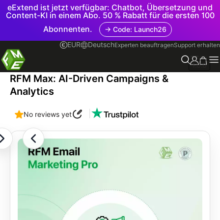
eExtend ist jetzt verfügbar: Chatbot, Übersetzung und
Content-KI in einem Abo. 50 % Rabatt für die ersten 100
Abonnenten.
→ Code: Launch26
EUR
Deutsch
Experten beauftragen
Support erhalten
1.0.0
RFM Max: AI-Driven Campaigns &
Analytics
|
No reviews yet