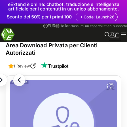
eExtend è online: chatbot, traduzione e intelligenza
artificiale per i contenuti in un unico abbonamento.
Sconto del 50% per i primi 100
→ Code: Launch26
EUR
Italiano
Assumi un esperto
Ottieni supporto
1.0.6
Area Download Privata per Clienti
Autorizzati
|
1 Review