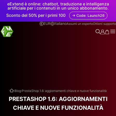
eExtend è online: chatbot, traduzione e intelligenza
artificiale per i contenuti in un unico abbonamento.
Sconto del 50% per i primi 100
→ Code: Launch26
EUR
Italiano
Assumi un esperto
Ottieni supporto
.
.
Blog
PrestaShop 1.6: aggiornamenti chiave e nuove funzionalità
PRESTASHOP 1.6: AGGIORNAMENTI
CHIAVE E NUOVE FUNZIONALITÀ