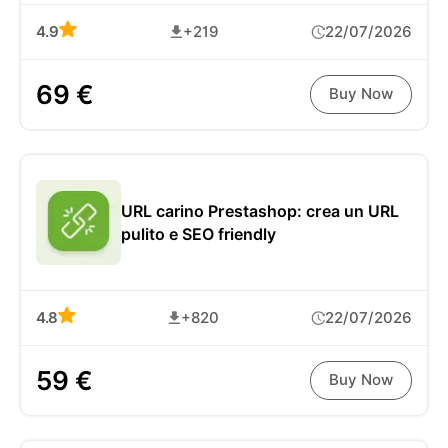
4.9
+219
22/07/2026
69 €
Buy Now
URL carino Prestashop: crea un URL
pulito e SEO friendly
4.8
+820
22/07/2026
59 €
Buy Now