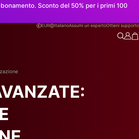
 abbonamento. Sconto del 50% per i primi 100
EUR
Italiano
Assumi un esperto
Ottieni supporto
Italiano
zzazione
AVANZATE:
E
NE