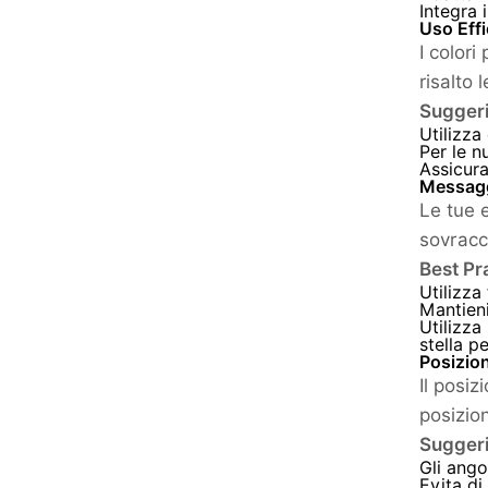
Integra 
Uso Effi
I color
risalto 
Suggeri
Utilizza
Per le n
Assicura
Messaggi
Le tue 
sovracc
Best Pr
Utilizza
Mantieni
Utilizza
stella pe
Posizion
Il posi
posizion
Suggeri
Gli ango
Evita di