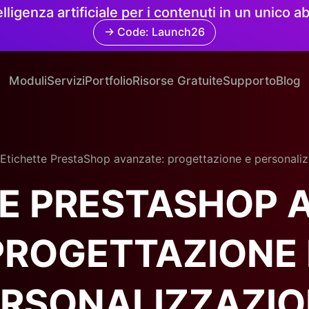
elligenza artificiale per i contenuti in un unico
→ Code: Launch26
Moduli
Servizi
Portfolio
Risorse Gratuite
Supporto
Blog
Etichette PrestaShop avanzate: progettazione e personali
E PRESTASHOP 
PROGETTAZIONE 
ERSONALIZZAZIO