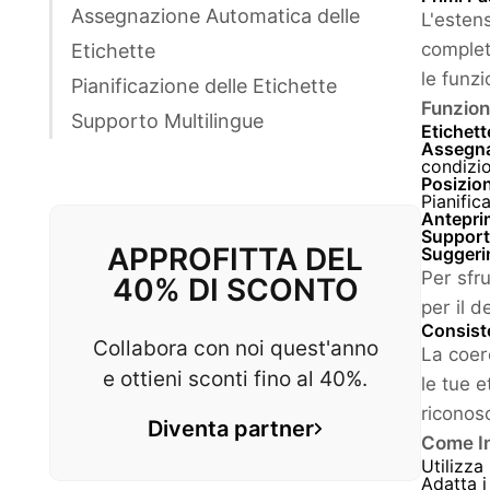
Assegnazione Automatica delle
L'esten
complet
Etichette
le funz
Pianificazione delle Etichette
Funziona
Supporto Multilingue
Etichett
Assegna
condizio
Posizion
Pianific
Anteprim
Support
APPROFITTA DEL
Suggerim
Per sfr
40% DI SCONTO
per il d
Consist
Collabora con noi quest'anno
La coer
e ottieni sconti fino al 40%.
le tue e
riconosc
Diventa partner
Come I
Utilizza 
Adatta i 