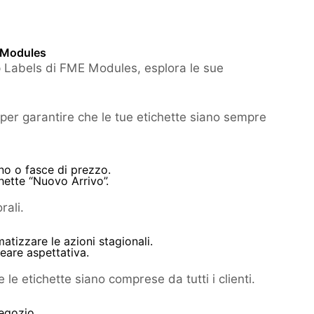
E Modules
op Labels di FME Modules, esplora le sue
per garantire che le tue etichette siano sempre
no o fasce di prezzo.
hette “Nuovo Arrivo”.
rali.
atizzare le azioni stagionali.
reare aspettativa.
 le etichette siano comprese da tutti i clienti.
negozio.