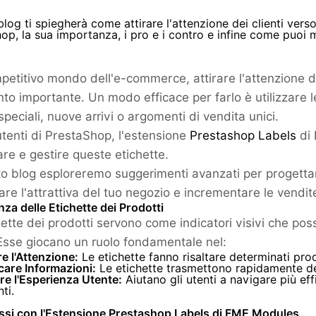
log ti spiegherà come attirare l'attenzione dei clienti verso 
op, la sua importanza, i pro e i contro e infine come puoi m
petitivo mondo dell'e-commerce, attirare l'attenzione de
nto importante. Un modo efficace per farlo è utilizzare le
speciali, nuove arrivi o argomenti di vendita unici.
 utenti di PrestaShop, l'estensione
Prestashop Labels
di 
are e gestire queste etichette.
to blog esploreremo suggerimenti avanzati per progettar
re l'attrattiva del tuo negozio e incrementare le vendit
za delle Etichette dei Prodotti
ette dei prodotti servono come indicatori visivi che poss
 Esse giocano un ruolo fondamentale nel:
e l'Attenzione:
Le etichette fanno risaltare determinati prod
are Informazioni:
Le etichette trasmettono rapidamente det
re l'Esperienza Utente:
Aiutano gli utenti a navigare più eff
ti.
assi con l'Estensione Prestashop Labels di FME Modules