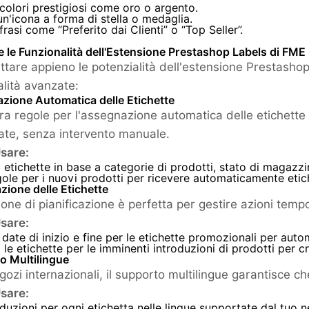
 colori prestigiosi come oro o argento.
un'icona a forma di stella o medaglia.
 frasi come “Preferito dai Clienti” o “Top Seller”.
e le Funzionalità dell'Estensione Prestashop Labels di FM
uttare appieno le potenzialità dell'estensione Prestash
alità avanzate:
zione Automatica delle Etichette
ra regole per l'assegnazione automatica delle etichette 
ate, senza intervento manuale.
sare:
etichette in base a categorie di prodotti, stato di magazzi
ole per i nuovi prodotti per ricevere automaticamente etic
azione delle Etichette
one di pianificazione è perfetta per gestire azioni tempo
sare:
date di inizio e fine per le etichette promozionali per autom
a le etichette per le imminenti introduzioni di prodotti per c
o Multilingue
gozi internazionali, il supporto multilingue garantisce che
sare:
duzioni per ogni etichetta nelle lingue supportate dal tuo 