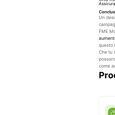
Assicura
Conclus
Un desi
campagn
FME Mod
aumenta
questo 
Che tu 
possono
come au
Pro