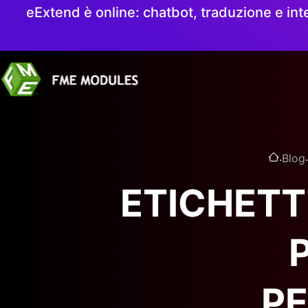
eExtend è online: chatbot, traduzione e int
.
.
Blog
ETICHETT
P