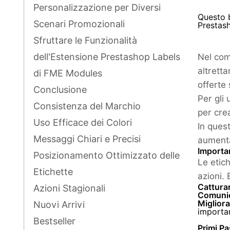
Personalizzazione per Diversi
Questo b
Scenari Promozionali
Prestash
Sfruttare le Funzionalità
dell'Estensione Prestashop Labels
Nel com
altretta
di FME Modules
offerte 
Conclusione
Per gli
Consistenza del Marchio
per cre
Uso Efficace dei Colori
In ques
Messaggi Chiari e Precisi
aumenta
Importan
Posizionamento Ottimizzato delle
Le etich
Etichette
azioni.
Catturar
Azioni Stagionali
Comunic
Migliora
Nuovi Arrivi
importan
Bestseller
Primi P