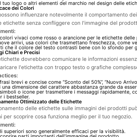
il tuo logo o altri elementi del marchio nel design delle etich
cace dei Colori
i possono influenzare notevolmente il comportamento dei c
le etichette senza confliggere con l'immagine del prodott
menti:
 colori vivaci come rosso o arancione per le etichette dell
uove arrivi, usa colori che trasmettano freschezza, come ve
ti che il colore del testo contrasti bene con lo sfondo per ga
 Chiari e Precisi
etichette dovrebbero comunicare le informazioni essenzia
aricare l'etichetta con troppo testo o grafiche compless
actices:
 frasi brevi e concise come “Sconto del 50%”, “Nuovo Arrivo”
 una dimensione del carattere abbastanza grande da essere
 simboli o icone per trasmettere i messaggi rapidamente, c
r i bestseller.
amento Ottimizzato delle Etichette
zionamento delle etichette sulle immagini dei prodotti pu
i per scoprire cosa funziona meglio per il tuo negozio.
menti:
li superiori sono generalmente efficaci per la visibilità.
 coprire parti importanti dell'immagine del prodotto.