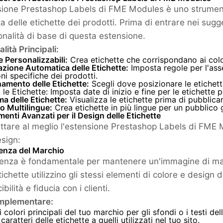
sione Prestashop Labels di FME Modules è uno strument
a delle etichette dei prodotti. Prima di entrare nei sugg
ionalità di base di questa estensione.
lità Principali:
e Personalizzabili:
Crea etichette che corrispondano ai color
zione Automatica delle Etichette:
Imposta regole per l'ass
ni specifiche dei prodotti.
amento delle Etichette:
Scegli dove posizionare le etichett
a le Etichette: Imposta date di inizio e fine per le etichette 
a delle Etichette:
Visualizza le etichette prima di pubblicar
o Multilingue:
Crea etichette in più lingue per un pubblico 
enti Avanzati per il Design delle Etichette
uttare al meglio l'estensione Prestashop Labels di FME
esign:
enza del Marchio
enza è fondamentale per mantenere un'immagine di marc
tichette utilizzino gli stessi elementi di colore e design
ibilità e fiducia con i clienti.
mplementare:
i colori principali del tuo marchio per gli sfondi o i testi del
caratteri delle etichette a quelli utilizzati nel tuo sito.