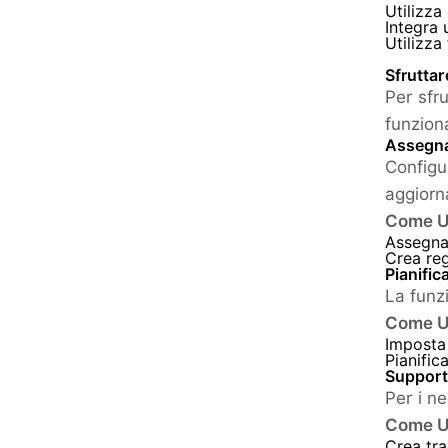
Utilizza
Integra 
Utilizza
Sfruttar
Per sfr
funzion
Assegna
Configu
aggiorn
Come U
Assegna 
Crea reg
Pianific
La funzi
Come U
Imposta 
Pianific
Support
Per i ne
Come U
Crea tra