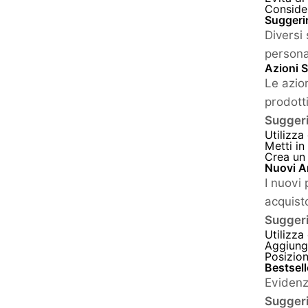
Consider
Suggerim
Diversi 
persona
Azioni S
Le azion
prodotti
Suggeri
Utilizza
Metti in
Crea un 
Nuovi Ar
I nuovi 
acquist
Suggeri
Utilizza
Aggiungi
Posizion
Bestsell
Evidenzi
Suggeri