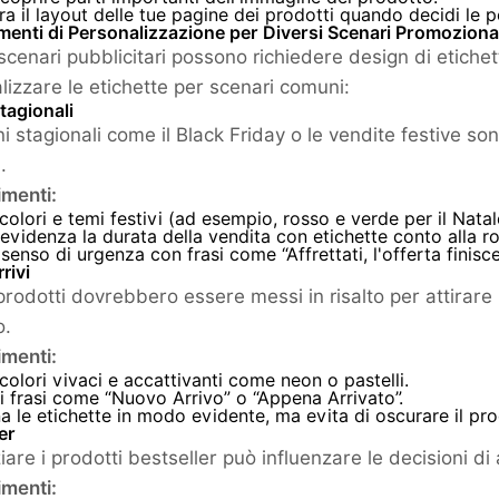
a il layout delle tue pagine dei prodotti quando decidi le po
enti di Personalizzazione per Diversi Scenari Promoziona
scenari pubblicitari possono richiedere design di etiche
lizzare le etichette per scenari comuni:
tagionali
i stagionali come il Black Friday o le vendite festive sono
.
menti:
 colori e temi festivi (ad esempio, rosso e verde per il Natal
 evidenza la durata della vendita con etichette conto alla r
senso di urgenza con frasi come “Affrettati, l'offerta finisc
rivi
prodotti dovrebbero essere messi in risalto per attirare l
o.
menti:
 colori vivaci e accattivanti come neon o pastelli.
 frasi come “Nuovo Arrivo” o “Appena Arrivato”.
a le etichette in modo evidente, ma evita di oscurare il pro
er
are i prodotti bestseller può influenzare le decisioni di 
menti: