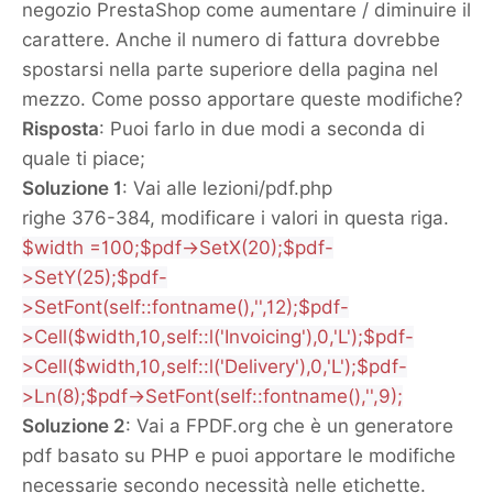
negozio PrestaShop come aumentare / diminuire il
carattere. Anche il numero di fattura dovrebbe
spostarsi nella parte superiore della pagina nel
mezzo. Come posso apportare queste modifiche?
Risposta
: Puoi farlo in due modi a seconda di
quale ti piace;
Soluzione 1
: Vai alle lezioni/pdf.php
righe 376-384, modificare i valori in questa riga.
$width
=
100
;
$pdf
->
SetX
(
20
);
$pdf
-
>
SetY
(
25
);
$pdf
-
>
SetFont
(
self
::
fontname
(),
''
,
12
);
$pdf
-
>
Cell
(
$width
,
10
,
self
::
l
(
'Invoicing'
),
0
,
'L'
);
$pdf
-
>
Cell
(
$width
,
10
,
self
::
l
(
'Delivery'
),
0
,
'L'
);
$pdf
-
>
Ln
(
8
);
$pdf
->
SetFont
(
self
::
fontname
(),
''
,
9
);
Soluzione 2
: Vai a FPDF.org che è un generatore
pdf basato su PHP e puoi apportare le modifiche
necessarie secondo necessità nelle etichette.