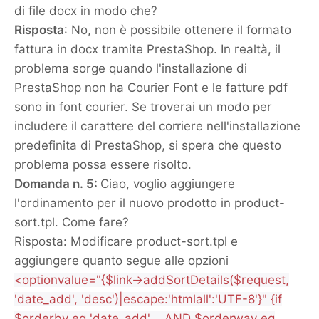
di file docx in modo che?
Risposta
: No, non è possibile ottenere il formato
fattura in docx tramite PrestaShop. In realtà, il
problema sorge quando l'installazione di
PrestaShop non ha Courier Font e le fatture pdf
sono in font courier. Se troverai un modo per
includere il carattere del corriere nell'installazione
predefinita di PrestaShop, si spera che questo
problema possa essere risolto.
Domanda n. 5:
Ciao, voglio aggiungere
l'ordinamento per il nuovo prodotto in product-
sort.tpl. Come fare?
Risposta: Modificare product-sort.tpl e
aggiungere quanto segue alle opzioni
<optionvalue="{$link->addSortDetails($request,
'date_add', 'desc')|escape:'htmlall':'UTF-8'}" {if
$orderby eq 'date_add' AND $orderway eq