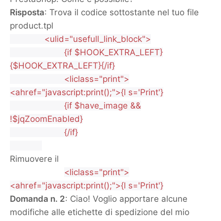
Risposta
: Trova il codice sottostante nel tuo file
product.tpl
<ulid="usefull_link_block">
{if $HOOK_EXTRA_LEFT}
{$HOOK_EXTRA_LEFT}{/if}
<liclass="print">
<ahref="javascript:print();">{l s='Print'}
{if $have_image &&
!$jqZoomEnabled}
{/if}
Rimuovere il
<liclass="print">
<ahref="javascript:print();">{l s='Print'}
Domanda n. 2
: Ciao! Voglio apportare alcune
modifiche alle etichette di spedizione del mio