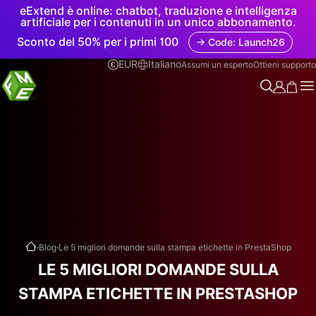
eExtend è online: chatbot, traduzione e intelligenza
artificiale per i contenuti in un unico abbonamento.
Sconto del 50% per i primi 100
→ Code: Launch26
EUR
Italiano
Assumi un esperto
Ottieni supporto
.
.
Blog
Le 5 migliori domande sulla stampa etichette in PrestaShop
LE 5 MIGLIORI DOMANDE SULLA
STAMPA ETICHETTE IN PRESTASHOP