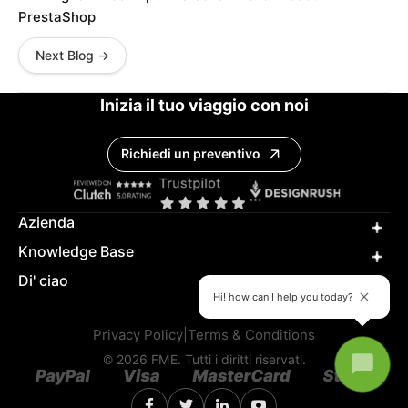
PrestaShop
Next Blog →
Inizia il tuo viaggio con noi
Richiedi un preventivo
Azienda
Knowledge Base
Di' ciao
Hi! how can I help you today?
Privacy Policy
|
Terms & Conditions
© 2026 FME. Tutti i diritti riservati.