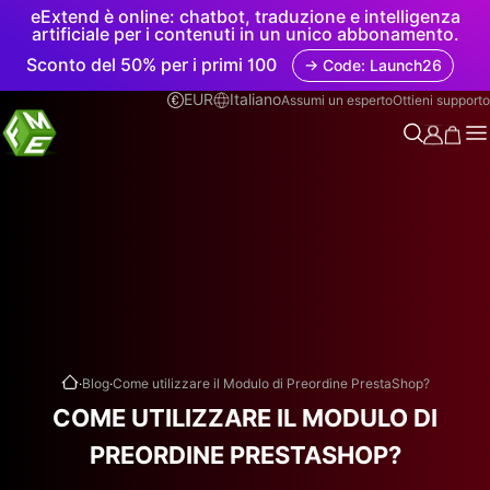
eExtend è online: chatbot, traduzione e intelligenza
artificiale per i contenuti in un unico abbonamento.
Sconto del 50% per i primi 100
→ Code: Launch26
EUR
Italiano
Assumi un esperto
Ottieni supporto
.
.
Blog
Come utilizzare il Modulo di Preordine PrestaShop?
COME UTILIZZARE IL MODULO DI
PREORDINE PRESTASHOP?