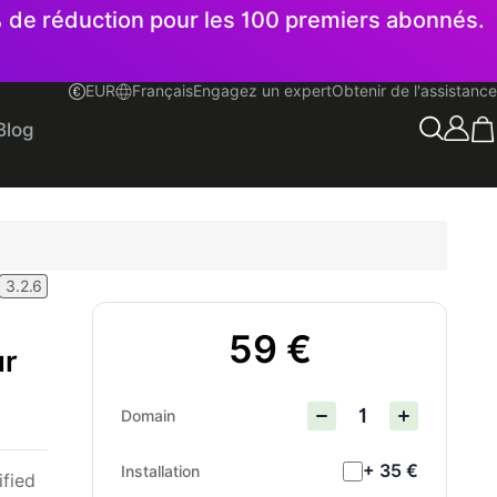
% de réduction pour les 100 premiers abonnés.
EUR
Français
Engagez un expert
Obtenir de l'assistance
Français
Blog
3.2.6
59 €
ur
Domain
+ 35 €
Installation
ified