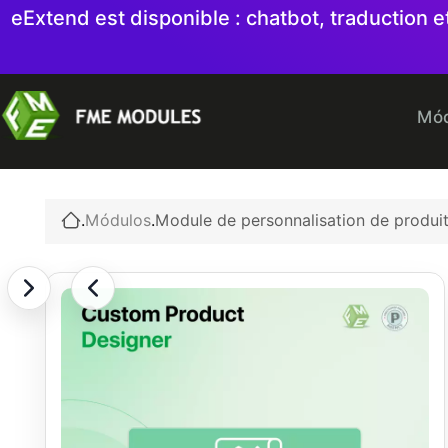
eExtend est disponible : chatbot, traduction
Mód
.
Módulos
.
Module de personnalisation de produi