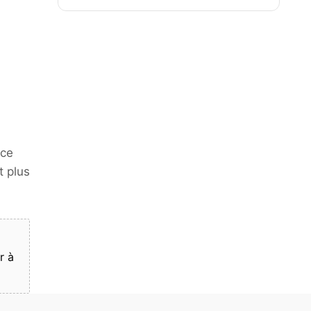
ace
t plus
r à