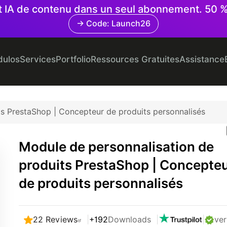
 et IA de contenu dans un seul abonnement. 50 
→ Code: Launch26
ulos
Services
Portfolio
Ressources Gratuites
Assistance
ts PrestaShop | Concepteur de produits personnalisés
Module de personnalisation de
produits PrestaShop | Concepte
de produits personnalisés
22 Reviews
|
+192
Downloads
|
|
ver