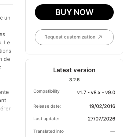
BUY NOW
ec un
des
Request customization
c. Le
tions
on de
x
Latest version
3.2.6
Compatibility
ente
v1.7 - v8.x - v9.0
ant
19/02/2016
Release date:
nérer
27/07/2026
Last update:
—
Translated into