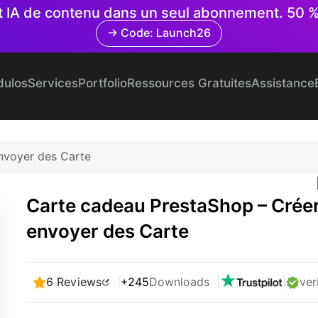
 et IA de contenu dans un seul abonnement. 50 
→ Code: Launch26
ulos
Services
Portfolio
Ressources Gratuites
Assistance
nvoyer des Carte
Carte cadeau PrestaShop – Créer
envoyer des Carte
6 Reviews
|
+245
Downloads
|
|
ver