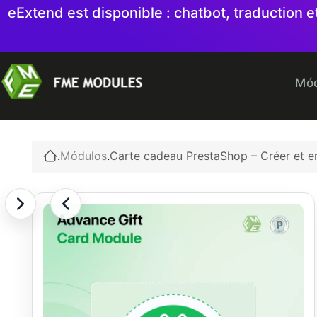
eExtend est disponible : chatbot, traduction
Mód
.
Módulos
.
Carte cadeau PrestaShop – Créer et e