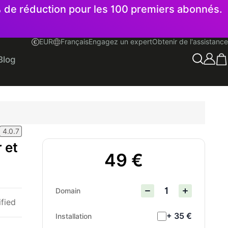
% de réduction pour les 100 premiers abonnés.
EUR
Français
Engagez un expert
Obtenir de l'assistance
Français
Blog
4.0.7
 et
49 €
Domain
ified
+ 35 €
Installation