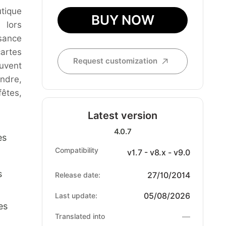
tique
BUY NOW
lors
sance
cartes
Request customization
uvent
ndre,
êtes,
Latest version
4.0.7
es
Compatibility
v1.7 - v8.x - v9.0
s
27/10/2014
Release date:
05/08/2026
Last update:
es
—
Translated into