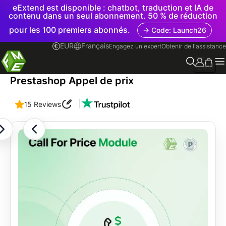
eExtend est disponible : chatbot, traduction et IA de
contenu dans un seul abonnement. 50 % de réduction
pour les 100 premiers abonnés.
→ Code: Launch26
EUR
Français
Engagez un expert
Obtenir de l'assistance
2.4.0
Prestashop Appel de prix
|
15 Reviews