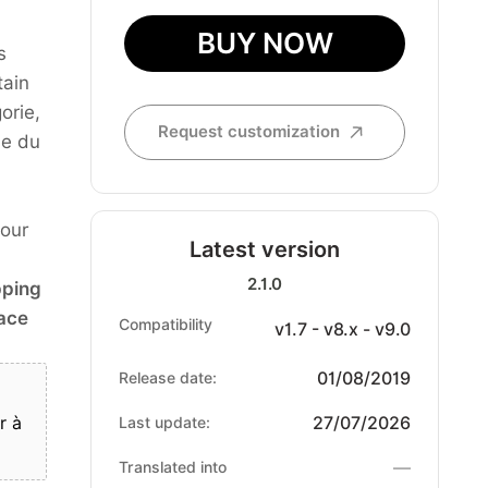
BUY NOW
s
tain
orie,
Request customization
le du
jour
Latest version
2.1.0
pping
lace
Compatibility
v1.7 - v8.x - v9.0
01/08/2019
Release date:
r à
27/07/2026
Last update:
—
Translated into