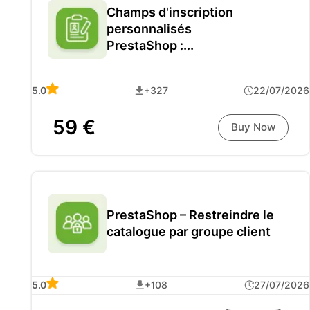
Champs d'inscription
personnalisés
PrestaShop :...
5.0
+327
22/07/2026
59 €
Buy Now
PrestaShop – Restreindre le
catalogue par groupe client
5.0
+108
27/07/2026