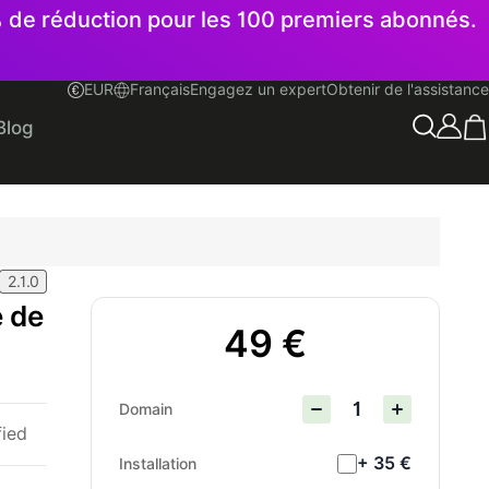
% de réduction pour les 100 premiers abonnés.
EUR
Français
Engagez un expert
Obtenir de l'assistance
Français
Blog
2.1.0
e de
49 €
Domain
fied
+ 35 €
Installation