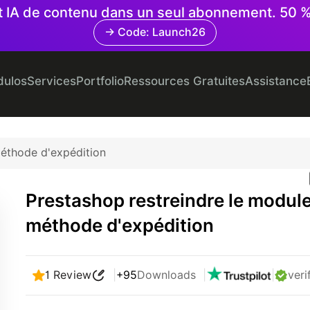
 et IA de contenu dans un seul abonnement. 50 
→ Code: Launch26
ulos
Services
Portfolio
Ressources Gratuites
Assistance
méthode d'expédition
Prestashop restreindre le modul
méthode d'expédition
1 Review
|
+95
Downloads
|
|
veri