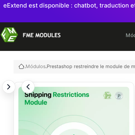
eExtend est disponible : chatbot, traduction
Mód
.
Módulos
.
Prestashop restreindre le module de 