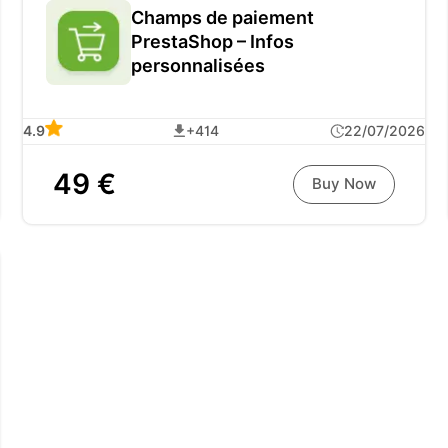
Champs de paiement
PrestaShop – Infos
personnalisées
4.9
+414
22/07/2026
49 €
Buy Now