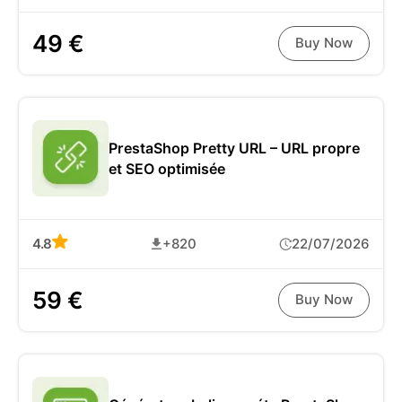
49 €
Buy Now
PrestaShop Pretty URL – URL propre
et SEO optimisée
4.8
+820
22/07/2026
59 €
Buy Now