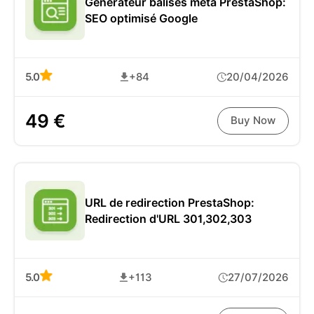
Générateur balises méta PrestaShop:
SEO optimisé Google
5.0
+84
20/04/2026
49 €
Buy Now
URL de redirection PrestaShop:
Redirection d'URL 301,302,303
5.0
+113
27/07/2026