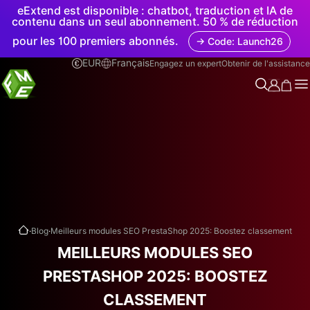
eExtend est disponible : chatbot, traduction et IA de
contenu dans un seul abonnement. 50 % de réduction
pour les 100 premiers abonnés.
→ Code: Launch26
EUR
Français
Engagez un expert
Obtenir de l'assistance
.
.
Blog
Meilleurs modules SEO PrestaShop 2025: Boostez classement
MEILLEURS MODULES SEO
PRESTASHOP 2025: BOOSTEZ
CLASSEMENT