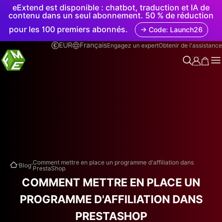
eExtend est disponible : chatbot, traduction et IA de
contenu dans un seul abonnement. 50 % de réduction
pour les 100 premiers abonnés.
→ Code: Launch26
EUR
Français
Engagez un expert
Obtenir de l'assistance
.
.
Comment mettre en place un programme d'affiliation dans
Blog
PrestaShop
COMMENT METTRE EN PLACE UN
PROGRAMME D'AFFILIATION DANS
PRESTASHOP