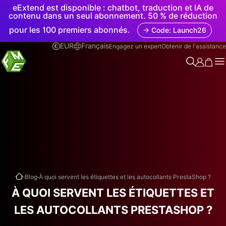
eExtend est disponible : chatbot, traduction et IA de
contenu dans un seul abonnement. 50 % de réduction
pour les 100 premiers abonnés.
→ Code: Launch26
EUR
Français
Engagez un expert
Obtenir de l'assistance
.
.
Blog
À quoi servent les étiquettes et les autocollants PrestaShop ?
À QUOI SERVENT LES ÉTIQUETTES ET
LES AUTOCOLLANTS PRESTASHOP ?