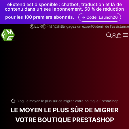
eExtend est disponible : chatbot, traduction et IA de
contenu dans un seul abonnement. 50 % de réduction
pour les 100 premiers abonnés.
→ Code: Launch26
EUR
Français
Engagez un expert
Obtenir de l'assistance
.
.
Blog
Le moyen le plus sûr de migrer votre boutique PrestaShop
LE MOYEN LE PLUS SÛR DE MIGRER
VOTRE BOUTIQUE PRESTASHOP