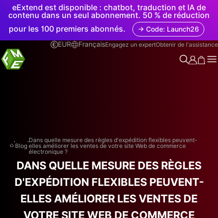
eExtend est disponible : chatbot, traduction et IA de
contenu dans un seul abonnement. 50 % de réduction
pour les 100 premiers abonnés.
→ Code: Launch26
EUR
Français
Engagez un expert
Obtenir de l'assistance
.
.
Dans quelle mesure des règles d'expédition flexibles peuvent-
Blog
elles améliorer les ventes de votre site Web de commerce
électronique ?
DANS QUELLE MESURE DES RÈGLES
D'EXPÉDITION FLEXIBLES PEUVENT-
ELLES AMÉLIORER LES VENTES DE
VOTRE SITE WEB DE COMMERCE