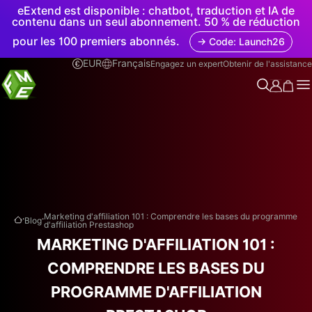
eExtend est disponible : chatbot, traduction et IA de
contenu dans un seul abonnement. 50 % de réduction
pour les 100 premiers abonnés.
→ Code: Launch26
EUR
Français
Engagez un expert
Obtenir de l'assistance
.
.
Marketing d'affiliation 101 : Comprendre les bases du programme
Blog
d'affiliation Prestashop
MARKETING D'AFFILIATION 101 :
COMPRENDRE LES BASES DU
PROGRAMME D'AFFILIATION