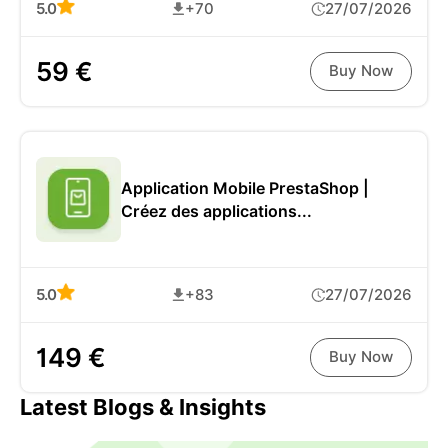
5.0
+70
27/07/2026
59 €
Buy Now
Application Mobile PrestaShop |
Créez des applications...
5.0
+83
27/07/2026
149 €
Buy Now
Latest Blogs & Insights