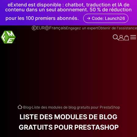
eExtend est disponible : chatbot, traduction et IA de
contenu dans un seul abonnement. 50 % de réduction
pour les 100 premiers abonnés.
→ Code: Launch26
EUR
Français
Engagez un expert
Obtenir de l'assistance
.
.
Blog
Liste des modules de blog gratuits pour PrestaShop
LISTE DES MODULES DE BLOG
GRATUITS POUR PRESTASHOP