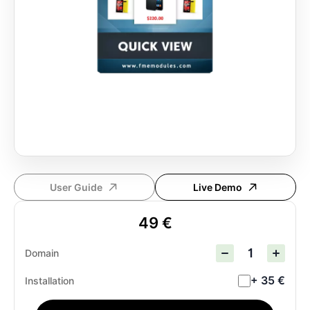
User Guide
Live Demo
49 €
Domain
+ 35 €
Installation