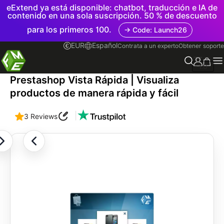
eExtend ya está disponible: chatbot, traducción e IA de
contenido en una sola suscripción. 50 % de descuento
para los primeros 100.
→ Code: Launch26
EUR
Español
Contrata a un experto
Obtener soporte
1.0
Prestashop Vista Rápida | Visualiza
productos de manera rápida y fácil
|
3 Reviews