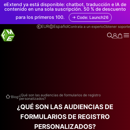
eExtend ya está disponible: chatbot, traducción e IA de
contenido en una sola suscripción. 50 % de descuento
para los primeros 100.
→ Code: Launch26
EUR
Español
Contrata a un experto
Obtener soporte
.
.
¿Qué son las audiencias de formularios de registro
Blog
personalizados?
¿QUÉ SON LAS AUDIENCIAS DE
FORMULARIOS DE REGISTRO
PERSONALIZADOS?