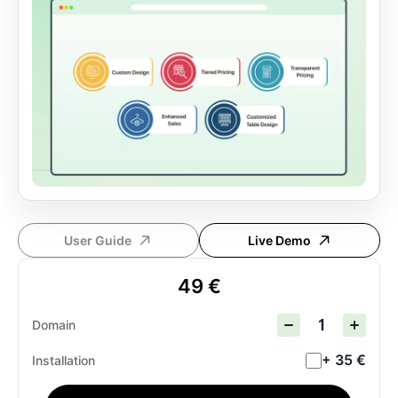
User Guide
Live Demo
49 €
Domain
+ 35 €
Installation