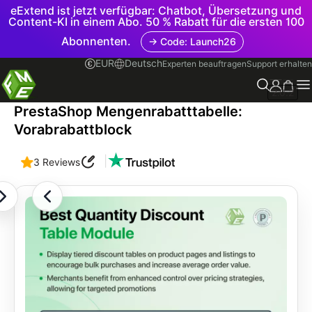
eExtend ist jetzt verfügbar: Chatbot, Übersetzung und
Content-KI in einem Abo. 50 % Rabatt für die ersten 100
Abonnenten.
→ Code: Launch26
EUR
Deutsch
Experten beauftragen
Support erhalten
2.0.2
PrestaShop Mengenrabatttabelle:
Vorabrabattblock
|
3 Reviews